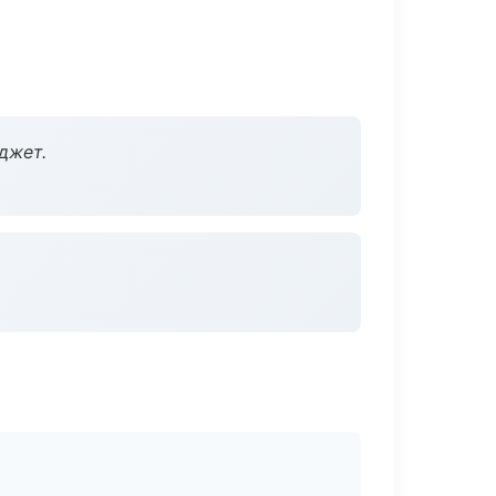
джет.