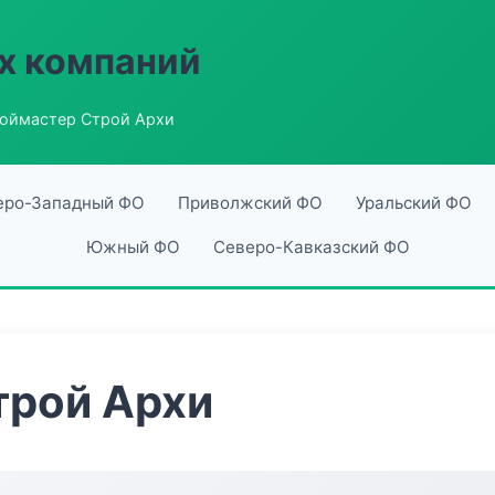
х компаний
оймастер Строй Архи
еро-Западный ФО
Приволжский ФО
Уральский ФО
Южный ФО
Северо-Кавказский ФО
трой Архи