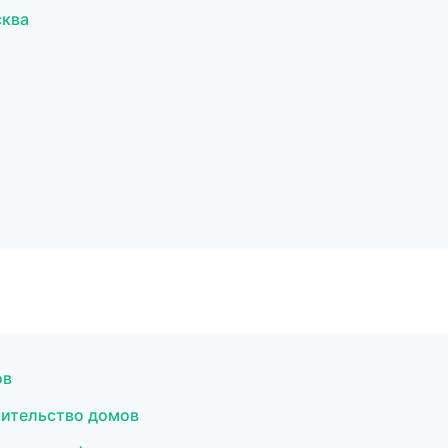
сква
ов
оительство домов