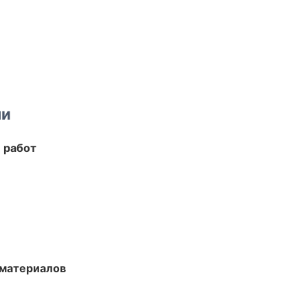
ми
 работ
 материалов