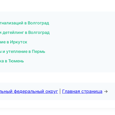
игнализаций в Волгоград
 детейлинг в Волгоград
ие в Иркутск
 и утепление в Пермь
ка в Тюмень
альный федеральный округ
|
Главная страница
→