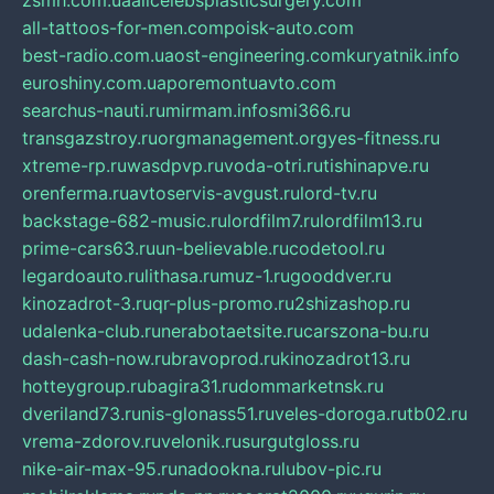
zsmh.com.ua
allcelebsplasticsurgery.com
all-tattoos-for-men.com
poisk-auto.com
best-radio.com.ua
ost-engineering.com
kuryatnik.info
euroshiny.com.ua
poremontuavto.com
searchus-nauti.ru
mirmam.info
smi366.ru
transgazstroy.ru
orgmanagement.org
yes-fitness.ru
xtreme-rp.ru
wasdpvp.ru
voda-otri.ru
tishinapve.ru
orenferma.ru
avtoservis-avgust.ru
lord-tv.ru
backstage-682-music.ru
lordfilm7.ru
lordfilm13.ru
prime-cars63.ru
un-believable.ru
codetool.ru
legardoauto.ru
lithasa.ru
muz-1.ru
gooddver.ru
kinozadrot-3.ru
qr-plus-promo.ru
2shizashop.ru
udalenka-club.ru
nerabotaetsite.ru
carszona-bu.ru
dash-cash-now.ru
bravoprod.ru
kinozadrot13.ru
hotteygroup.ru
bagira31.ru
dommarketnsk.ru
dveriland73.ru
nis-glonass51.ru
veles-doroga.ru
tb02.ru
vrema-zdorov.ru
velonik.ru
surgutgloss.ru
nike-air-max-95.ru
nadookna.ru
lubov-pic.ru