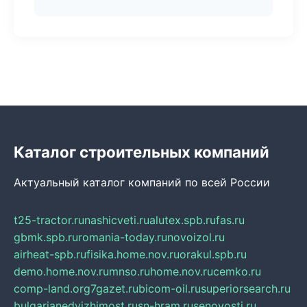
Каталог строительных компаний
Актуальный каталог компаний по всей России
t25-tractor.ru
nashicveti.ru
alutex.spb.ru
fas.ru
gbmk.spb.ru
romania-today.ru
novoizol.ru
airheat-spb.ru
fisika.home.nov.ru
orakul.spb.ru
demo.home.nov.ru
mnso.ru
home.nov.ru
cemko.ru
comp-land.org
7gazet.ru
bicom-oil.ru
superiorsearch.ru
bulgarianedvizhimost.ru
sn-hram.ru
senovosti.ru