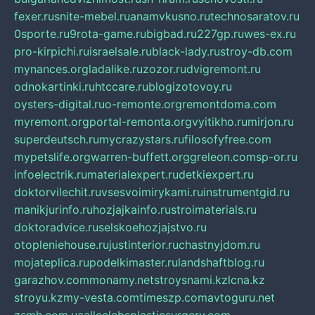
fexer.ru
snite-mebel.ru
anamvkusno.ru
technosaratov.ru
0sporte.ru
9rota-game.ru
bigbad.ru
227gp.ru
wes-ex.ru
pro-kirpichi.ru
israelsale.ru
black-lady.ru
stroy-db.com
mynances.org
ladalike.ru
zozor.ru
dvigremont.ru
odnokartinki.ru
htccare.ru
blogizotovoy.ru
oysters-digital.ru
o-remonte.org
remontdoma.com
myremont.org
portal-remonta.org
vyitikho.ru
mirjon.ru
superdeutsch.ru
mycrazystars.ru
filosofyfree.com
mypetslife.org
warren-buffett.org
greleon.com
sp-or.ru
infoelectrik.ru
materialexpert.ru
detkiexpert.ru
doktorvilechit.ru
vsesvoimirykami.ru
instrumentgid.ru
manikjurinfo.ru
hozjajkainfo.ru
stroimaterials.ru
doktoradvice.ru
selskoehozjajstvo.ru
otopleniehouse.ru
justinterior.ru
chastnyjdom.ru
mojateplica.ru
podelkimaster.ru
landshaftblog.ru
garazhov.com
monamy.net
stroysnami.kz
lcna.kz
stroyu.kz
my-vesta.com
timeszp.com
avtoguru.net