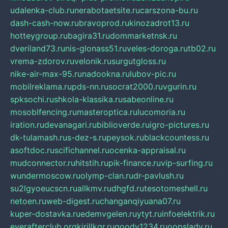
udalenka-club.ru
nerabotaetsite.ru
carszona-bu.ru
dash-cash-now.ru
bravoprod.ru
kinozadrot13.ru
hotteygroup.ru
bagira31.ru
dommarketnsk.ru
dveriland73.ru
nis-glonass51.ru
veles-doroga.ru
tb02.ru
vrema-zdorov.ru
velonik.ru
surgutgloss.ru
nike-air-max-95.ru
nadookna.ru
lubov-pic.ru
mobilreklama.ru
pds-nn.ru
socrat2000.ru
vgurin.ru
spksochi.ru
shkola-klassika.ru
sabeonline.ru
mosoblfencing.ru
masteroptica.ru
lucomoria.ru
iration.ru
devanagari.ru
biblioverde.ru
igro-pictures.ru
dk-tulamash.ru
s-dez-s.ru
peysok.ru
blackcountess.ru
asoftdoc.ru
scifichannel.ru
ocenka-appraisal.ru
mudconnector.ru
hitstih.ru
pik-finance.ru
vip-surfing.ru
wundermoscow.ru
olymp-clan.ru
dr-pavlush.ru
su2lgyoeucscn.ru
allkmv.ru
dhgfd.ru
tesotomeshell.ru
netoen.ru
web-digest.ru
changanqiyuana07.ru
kuper-dostavka.ru
edemvgelen.ru
ytyt.ru
infoelektrik.ru
everafterclub.org
kirillkgr.ru
goodv1234.ru
oopslady.ru