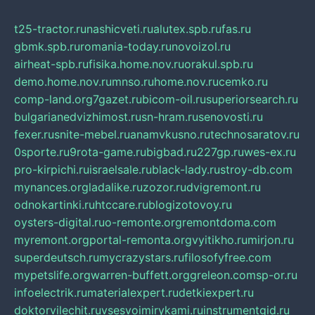
t25-tractor.ru
nashicveti.ru
alutex.spb.ru
fas.ru
gbmk.spb.ru
romania-today.ru
novoizol.ru
airheat-spb.ru
fisika.home.nov.ru
orakul.spb.ru
demo.home.nov.ru
mnso.ru
home.nov.ru
cemko.ru
comp-land.org
7gazet.ru
bicom-oil.ru
superiorsearch.ru
bulgarianedvizhimost.ru
sn-hram.ru
senovosti.ru
fexer.ru
snite-mebel.ru
anamvkusno.ru
technosaratov.ru
0sporte.ru
9rota-game.ru
bigbad.ru
227gp.ru
wes-ex.ru
pro-kirpichi.ru
israelsale.ru
black-lady.ru
stroy-db.com
mynances.org
ladalike.ru
zozor.ru
dvigremont.ru
odnokartinki.ru
htccare.ru
blogizotovoy.ru
oysters-digital.ru
o-remonte.org
remontdoma.com
myremont.org
portal-remonta.org
vyitikho.ru
mirjon.ru
superdeutsch.ru
mycrazystars.ru
filosofyfree.com
mypetslife.org
warren-buffett.org
greleon.com
sp-or.ru
infoelectrik.ru
materialexpert.ru
detkiexpert.ru
doktorvilechit.ru
vsesvoimirykami.ru
instrumentgid.ru