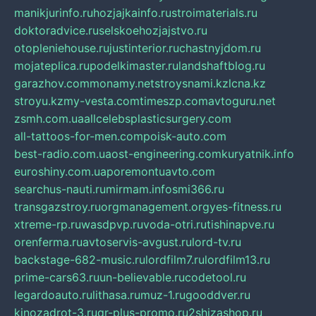
manikjurinfo.ru
hozjajkainfo.ru
stroimaterials.ru
doktoradvice.ru
selskoehozjajstvo.ru
otopleniehouse.ru
justinterior.ru
chastnyjdom.ru
mojateplica.ru
podelkimaster.ru
landshaftblog.ru
garazhov.com
monamy.net
stroysnami.kz
lcna.kz
stroyu.kz
my-vesta.com
timeszp.com
avtoguru.net
zsmh.com.ua
allcelebsplasticsurgery.com
all-tattoos-for-men.com
poisk-auto.com
best-radio.com.ua
ost-engineering.com
kuryatnik.info
euroshiny.com.ua
poremontuavto.com
searchus-nauti.ru
mirmam.info
smi366.ru
transgazstroy.ru
orgmanagement.org
yes-fitness.ru
xtreme-rp.ru
wasdpvp.ru
voda-otri.ru
tishinapve.ru
orenferma.ru
avtoservis-avgust.ru
lord-tv.ru
backstage-682-music.ru
lordfilm7.ru
lordfilm13.ru
prime-cars63.ru
un-believable.ru
codetool.ru
legardoauto.ru
lithasa.ru
muz-1.ru
gooddver.ru
kinozadrot-3.ru
qr-plus-promo.ru
2shizashop.ru