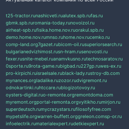
t25-tractor.ru
nashicveti.ru
alutex.spb.ru
fas.ru
gbmk.spb.ru
romania-today.ru
novoizol.ru
airheat-spb.ru
fisika.home.nov.ru
orakul.spb.ru
demo.home.nov.ru
mnso.ru
home.nov.ru
cemko.ru
comp-land.org
7gazet.ru
bicom-oil.ru
superiorsearch.ru
bulgarianedvizhimost.ru
sn-hram.ru
senovosti.ru
fexer.ru
snite-mebel.ru
anamvkusno.ru
technosaratov.ru
0sporte.ru
9rota-game.ru
bigbad.ru
227gp.ru
wes-ex.ru
pro-kirpichi.ru
israelsale.ru
black-lady.ru
stroy-db.com
mynances.org
ladalike.ru
zozor.ru
dvigremont.ru
odnokartinki.ru
htccare.ru
blogizotovoy.ru
oysters-digital.ru
o-remonte.org
remontdoma.com
myremont.org
portal-remonta.org
vyitikho.ru
mirjon.ru
superdeutsch.ru
mycrazystars.ru
filosofyfree.com
mypetslife.org
warren-buffett.org
greleon.com
sp-or.ru
infoelectrik.ru
materialexpert.ru
detkiexpert.ru