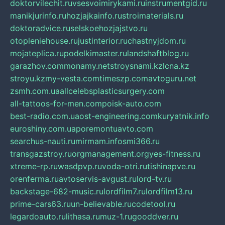
doktorvilechit.ru
vsesvoimirykami.ru
instrumentgid.ru
manikjurinfo.ru
hozjajkainfo.ru
stroimaterials.ru
doktoradvice.ru
selskoehozjajstvo.ru
otopleniehouse.ru
justinterior.ru
chastnyjdom.ru
mojateplica.ru
podelkimaster.ru
landshaftblog.ru
garazhov.com
monamy.net
stroysnami.kz
lcna.kz
stroyu.kz
my-vesta.com
timeszp.com
avtoguru.net
zsmh.com.ua
allcelebsplasticsurgery.com
all-tattoos-for-men.com
poisk-auto.com
best-radio.com.ua
ost-engineering.com
kuryatnik.info
euroshiny.com.ua
poremontuavto.com
searchus-nauti.ru
mirmam.info
smi366.ru
transgazstroy.ru
orgmanagement.org
yes-fitness.ru
xtreme-rp.ru
wasdpvp.ru
voda-otri.ru
tishinapve.ru
orenferma.ru
avtoservis-avgust.ru
lord-tv.ru
backstage-682-music.ru
lordfilm7.ru
lordfilm13.ru
prime-cars63.ru
un-believable.ru
codetool.ru
legardoauto.ru
lithasa.ru
muz-1.ru
gooddver.ru