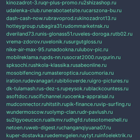
kinozadrot-3.ru
qr-plus-promo.ru
2shizashop.ru
udalenka-club.ru
nerabotaetsite.ru
carszona-bu.ru
dash-cash-now.ru
bravoprod.ru
kinozadrot13.ru
hotteygroup.ru
bagira31.ru
dommarketnsk.ru
dveriland73.ru
nis-glonass51.ru
veles-doroga.ru
tb02.ru
vrema-zdorov.ru
velonik.ru
surgutgloss.ru
nike-air-max-95.ru
nadookna.ru
lubov-pic.ru
mobilreklama.ru
pds-nn.ru
socrat2000.ru
vgurin.ru
spksochi.ru
shkola-klassika.ru
sabeonline.ru
mosoblfencing.ru
masteroptica.ru
lucomoria.ru
iration.ru
devanagari.ru
biblioverde.ru
igro-pictures.ru
dk-tulamash.ru
s-dez-s.ru
peysok.ru
blackcountess.ru
asoftdoc.ru
scifichannel.ru
ocenka-appraisal.ru
mudconnector.ru
hitstih.ru
pik-finance.ru
vip-surfing.ru
wundermoscow.ru
olymp-clan.ru
dr-pavlush.ru
su2lgyoeucscn.ru
allkmv.ru
dhgfd.ru
tesotomeshell.ru
netoen.ru
web-digest.ru
changanqiyuana07.ru
kuper-dostavka.ru
edemvgelen.ru
ytyt.ru
infoelektrik.ru