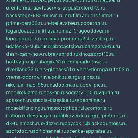
xtreme-rp.ru
wasdpvp.ru
voda-otri.ru
tishinapve.ru
orenferma.ru
avtoservis-avgust.ru
lord-tv.ru
backstage-682-music.ru
lordfilm7.ru
lordfilm13.ru
prime-cars63.ru
un-believable.ru
codetool.ru
legardoauto.ru
lithasa.ru
muz-1.ru
gooddver.ru
kinozadrot-3.ru
qr-plus-promo.ru
2shizashop.ru
udalenka-club.ru
nerabotaetsite.ru
carszona-bu.ru
dash-cash-now.ru
bravoprod.ru
kinozadrot13.ru
hotteygroup.ru
bagira31.ru
dommarketnsk.ru
dveriland73.ru
nis-glonass51.ru
veles-doroga.ru
tb02.ru
vrema-zdorov.ru
velonik.ru
surgutgloss.ru
nike-air-max-95.ru
nadookna.ru
lubov-pic.ru
mobilreklama.ru
pds-nn.ru
socrat2000.ru
vgurin.ru
spksochi.ru
shkola-klassika.ru
sabeonline.ru
mosoblfencing.ru
masteroptica.ru
lucomoria.ru
iration.ru
devanagari.ru
biblioverde.ru
igro-pictures.ru
dk-tulamash.ru
s-dez-s.ru
peysok.ru
blackcountess.ru
asoftdoc.ru
scifichannel.ru
ocenka-appraisal.ru