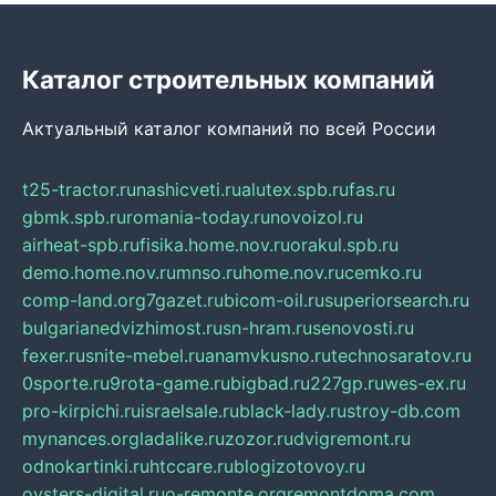
Каталог строительных компаний
Актуальный каталог компаний по всей России
t25-tractor.ru
nashicveti.ru
alutex.spb.ru
fas.ru
gbmk.spb.ru
romania-today.ru
novoizol.ru
airheat-spb.ru
fisika.home.nov.ru
orakul.spb.ru
demo.home.nov.ru
mnso.ru
home.nov.ru
cemko.ru
comp-land.org
7gazet.ru
bicom-oil.ru
superiorsearch.ru
bulgarianedvizhimost.ru
sn-hram.ru
senovosti.ru
fexer.ru
snite-mebel.ru
anamvkusno.ru
technosaratov.ru
0sporte.ru
9rota-game.ru
bigbad.ru
227gp.ru
wes-ex.ru
pro-kirpichi.ru
israelsale.ru
black-lady.ru
stroy-db.com
mynances.org
ladalike.ru
zozor.ru
dvigremont.ru
odnokartinki.ru
htccare.ru
blogizotovoy.ru
oysters-digital.ru
o-remonte.org
remontdoma.com