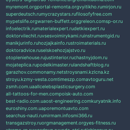
myremont.org
portal-remonta.org
vyitikho.ru
mirjon.ru
superdeutsch.ru
mycrazystars.ru
filosofyfree.com
mypetslife.org
warren-buffett.org
greleon.com
sp-or.ru
infoelectrik.ru
materialexpert.ru
detkiexpert.ru
doktorvilechit.ru
vsesvoimirykami.ru
instrumentgid.ru
manikjurinfo.ru
hozjajkainfo.ru
stroimaterials.ru
doktoradvice.ru
selskoehozjajstvo.ru
otopleniehouse.ru
justinterior.ru
chastnyjdom.ru
mojateplica.ru
podelkimaster.ru
landshaftblog.ru
garazhov.com
monamy.net
stroysnami.kz
lcna.kz
stroyu.kz
my-vesta.com
timeszp.com
avtoguru.net
zsmh.com.ua
allcelebsplasticsurgery.com
all-tattoos-for-men.com
poisk-auto.com
best-radio.com.ua
ost-engineering.com
kuryatnik.info
euroshiny.com.ua
poremontuavto.com
searchus-nauti.ru
mirmam.info
smi366.ru
transgazstroy.ru
orgmanagement.org
yes-fitness.ru