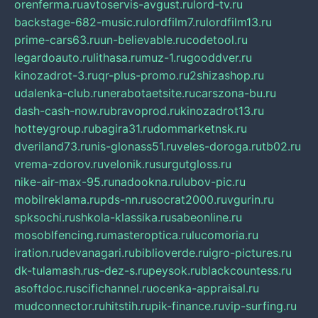
orenferma.ru
avtoservis-avgust.ru
lord-tv.ru
backstage-682-music.ru
lordfilm7.ru
lordfilm13.ru
prime-cars63.ru
un-believable.ru
codetool.ru
legardoauto.ru
lithasa.ru
muz-1.ru
gooddver.ru
kinozadrot-3.ru
qr-plus-promo.ru
2shizashop.ru
udalenka-club.ru
nerabotaetsite.ru
carszona-bu.ru
dash-cash-now.ru
bravoprod.ru
kinozadrot13.ru
hotteygroup.ru
bagira31.ru
dommarketnsk.ru
dveriland73.ru
nis-glonass51.ru
veles-doroga.ru
tb02.ru
vrema-zdorov.ru
velonik.ru
surgutgloss.ru
nike-air-max-95.ru
nadookna.ru
lubov-pic.ru
mobilreklama.ru
pds-nn.ru
socrat2000.ru
vgurin.ru
spksochi.ru
shkola-klassika.ru
sabeonline.ru
mosoblfencing.ru
masteroptica.ru
lucomoria.ru
iration.ru
devanagari.ru
biblioverde.ru
igro-pictures.ru
dk-tulamash.ru
s-dez-s.ru
peysok.ru
blackcountess.ru
asoftdoc.ru
scifichannel.ru
ocenka-appraisal.ru
mudconnector.ru
hitstih.ru
pik-finance.ru
vip-surfing.ru