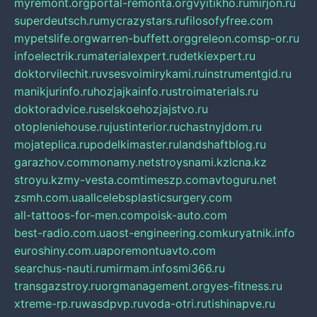
myremont.org
portal-remonta.org
vyitikho.ru
mirjon.ru
superdeutsch.ru
mycrazystars.ru
filosofyfree.com
mypetslife.org
warren-buffett.org
greleon.com
sp-or.ru
infoelectrik.ru
materialexpert.ru
detkiexpert.ru
doktorvilechit.ru
vsesvoimirykami.ru
instrumentgid.ru
manikjurinfo.ru
hozjajkainfo.ru
stroimaterials.ru
doktoradvice.ru
selskoehozjajstvo.ru
otopleniehouse.ru
justinterior.ru
chastnyjdom.ru
mojateplica.ru
podelkimaster.ru
landshaftblog.ru
garazhov.com
monamy.net
stroysnami.kz
lcna.kz
stroyu.kz
my-vesta.com
timeszp.com
avtoguru.net
zsmh.com.ua
allcelebsplasticsurgery.com
all-tattoos-for-men.com
poisk-auto.com
best-radio.com.ua
ost-engineering.com
kuryatnik.info
euroshiny.com.ua
poremontuavto.com
searchus-nauti.ru
mirmam.info
smi366.ru
transgazstroy.ru
orgmanagement.org
yes-fitness.ru
xtreme-rp.ru
wasdpvp.ru
voda-otri.ru
tishinapve.ru