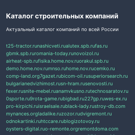
Каталог строительных компаний
Актуальный каталог компаний по всей России
t25-tractor.ru
nashicveti.ru
alutex.spb.ru
fas.ru
gbmk.spb.ru
romania-today.ru
novoizol.ru
airheat-spb.ru
fisika.home.nov.ru
orakul.spb.ru
demo.home.nov.ru
mnso.ru
home.nov.ru
cemko.ru
comp-land.org
7gazet.ru
bicom-oil.ru
superiorsearch.ru
bulgarianedvizhimost.ru
sn-hram.ru
senovosti.ru
fexer.ru
snite-mebel.ru
anamvkusno.ru
technosaratov.ru
0sporte.ru
9rota-game.ru
bigbad.ru
227gp.ru
wes-ex.ru
pro-kirpichi.ru
israelsale.ru
black-lady.ru
stroy-db.com
mynances.org
ladalike.ru
zozor.ru
dvigremont.ru
odnokartinki.ru
htccare.ru
blogizotovoy.ru
oysters-digital.ru
o-remonte.org
remontdoma.com