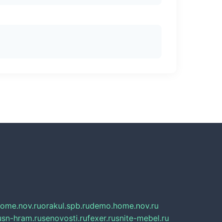
home.nov.ru
orakul.spb.ru
demo.home.nov.ru
u
sn-hram.ru
senovosti.ru
fexer.ru
snite-mebel.ru