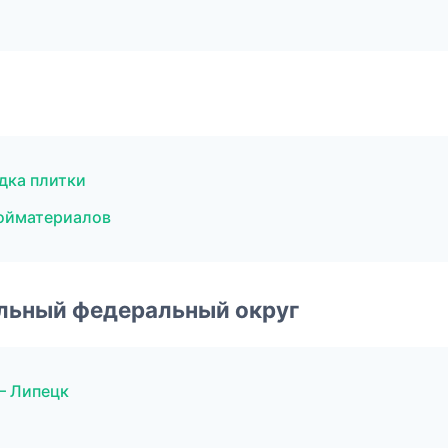
дка плитки
ойматериалов
альный федеральный округ
— Липецк