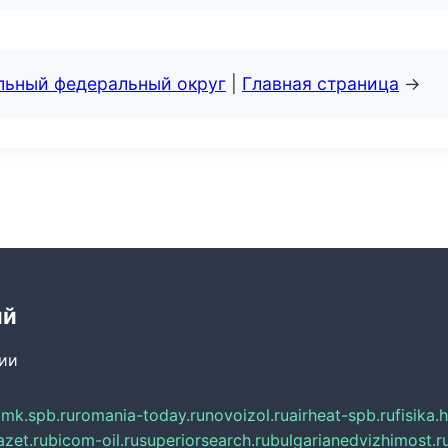
альный федеральный округ
|
Главная страница
→
ий
сии
mk.spb.ru
romania-today.ru
novoizol.ru
airheat-spb.ru
fisika.
azet.ru
bicom-oil.ru
superiorsearch.ru
bulgarianedvizhimost.r