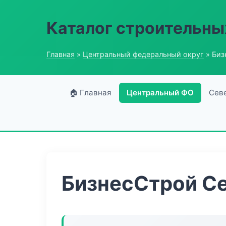
Каталог строительны
Главная
»
Центральный федеральный округ
» Биз
🏠 Главная
Центральный ФО
Сев
БизнесСтрой С