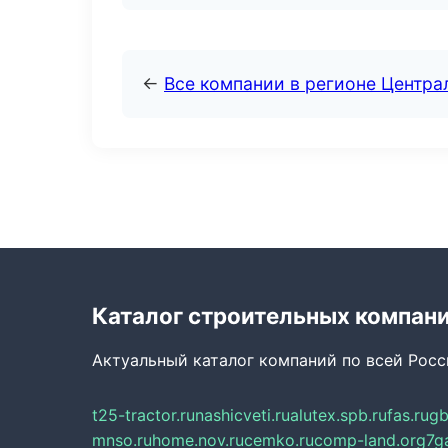
←
Все компании в регионе Центр
Каталог строительных компан
Актуальный каталог компаний по всей Рос
t25-tractor.ru
nashicveti.ru
alutex.spb.ru
fas.ru
gb
mnso.ru
home.nov.ru
cemko.ru
comp-land.org
7g