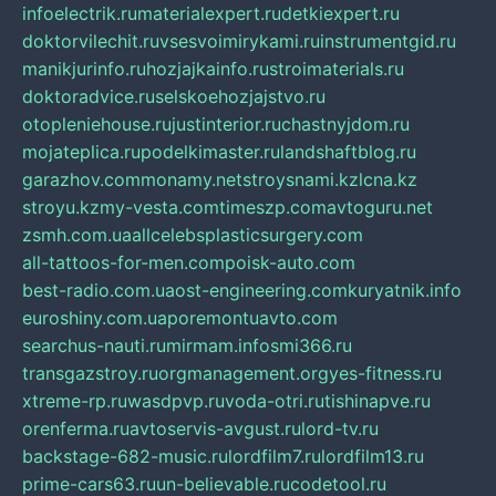
infoelectrik.ru
materialexpert.ru
detkiexpert.ru
doktorvilechit.ru
vsesvoimirykami.ru
instrumentgid.ru
manikjurinfo.ru
hozjajkainfo.ru
stroimaterials.ru
doktoradvice.ru
selskoehozjajstvo.ru
otopleniehouse.ru
justinterior.ru
chastnyjdom.ru
mojateplica.ru
podelkimaster.ru
landshaftblog.ru
garazhov.com
monamy.net
stroysnami.kz
lcna.kz
stroyu.kz
my-vesta.com
timeszp.com
avtoguru.net
zsmh.com.ua
allcelebsplasticsurgery.com
all-tattoos-for-men.com
poisk-auto.com
best-radio.com.ua
ost-engineering.com
kuryatnik.info
euroshiny.com.ua
poremontuavto.com
searchus-nauti.ru
mirmam.info
smi366.ru
transgazstroy.ru
orgmanagement.org
yes-fitness.ru
xtreme-rp.ru
wasdpvp.ru
voda-otri.ru
tishinapve.ru
orenferma.ru
avtoservis-avgust.ru
lord-tv.ru
backstage-682-music.ru
lordfilm7.ru
lordfilm13.ru
prime-cars63.ru
un-believable.ru
codetool.ru