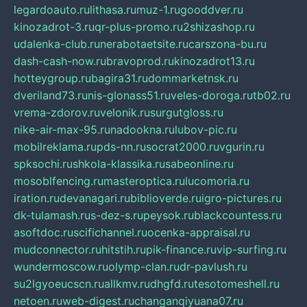
legardoauto.ru
lithasa.ru
muz-1.ru
gooddver.ru
kinozadrot-3.ru
qr-plus-promo.ru
2shizashop.ru
udalenka-club.ru
nerabotaetsite.ru
carszona-bu.ru
dash-cash-now.ru
bravoprod.ru
kinozadrot13.ru
hotteygroup.ru
bagira31.ru
dommarketnsk.ru
dveriland73.ru
nis-glonass51.ru
veles-doroga.ru
tb02.ru
vrema-zdorov.ru
velonik.ru
surgutgloss.ru
nike-air-max-95.ru
nadookna.ru
lubov-pic.ru
mobilreklama.ru
pds-nn.ru
socrat2000.ru
vgurin.ru
spksochi.ru
shkola-klassika.ru
sabeonline.ru
mosoblfencing.ru
masteroptica.ru
lucomoria.ru
iration.ru
devanagari.ru
biblioverde.ru
igro-pictures.ru
dk-tulamash.ru
s-dez-s.ru
peysok.ru
blackcountess.ru
asoftdoc.ru
scifichannel.ru
ocenka-appraisal.ru
mudconnector.ru
hitstih.ru
pik-finance.ru
vip-surfing.ru
wundermoscow.ru
olymp-clan.ru
dr-pavlush.ru
su2lgyoeucscn.ru
allkmv.ru
dhgfd.ru
tesotomeshell.ru
netoen.ru
web-digest.ru
changanqiyuana07.ru