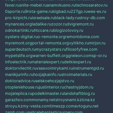
fexer.ru
snite-mebel.ru
anamvkusno.ru
technosaratov.ru
0sporte.ru
9rota-game.ru
bigbad.ru
227gp.ru
wes-ex.ru
pro-kirpichi.ru
israelsale.ru
black-lady.ru
stroy-db.com
mynances.org
ladalike.ru
zozor.ru
dvigremont.ru
odnokartinki.ru
htccare.ru
blogizotovoy.ru
oysters-digital.ru
o-remonte.org
remontdoma.com
myremont.org
portal-remonta.org
vyitikho.ru
mirjon.ru
superdeutsch.ru
mycrazystars.ru
filosofyfree.com
mypetslife.org
warren-buffett.org
greleon.com
sp-or.ru
infoelectrik.ru
materialexpert.ru
detkiexpert.ru
doktorvilechit.ru
vsesvoimirykami.ru
instrumentgid.ru
manikjurinfo.ru
hozjajkainfo.ru
stroimaterials.ru
doktoradvice.ru
selskoehozjajstvo.ru
otopleniehouse.ru
justinterior.ru
chastnyjdom.ru
mojateplica.ru
podelkimaster.ru
landshaftblog.ru
garazhov.com
monamy.net
stroysnami.kz
lcna.kz
stroyu.kz
my-vesta.com
timeszp.com
avtoguru.net
zsmh.com.ua
allcelebsplasticsurgery.com