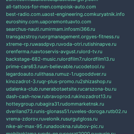
all-tattoos-for-men.com
poisk-auto.com
best-radio.com.ua
ost-engineering.com
kuryatnik.info
euroshiny.com.ua
poremontuavto.com
searchus-nauti.ru
mirmam.info
smi366.ru
transgazstroy.ru
orgmanagement.org
yes-fitness.ru
xtreme-rp.ru
wasdpvp.ru
voda-otri.ru
tishinapve.ru
orenferma.ru
avtoservis-avgust.ru
lord-tv.ru
backstage-682-music.ru
lordfilm7.ru
lordfilm13.ru
prime-cars63.ru
un-believable.ru
codetool.ru
legardoauto.ru
lithasa.ru
muz-1.ru
gooddver.ru
kinozadrot-3.ru
qr-plus-promo.ru
2shizashop.ru
udalenka-club.ru
nerabotaetsite.ru
carszona-bu.ru
dash-cash-now.ru
bravoprod.ru
kinozadrot13.ru
hotteygroup.ru
bagira31.ru
dommarketnsk.ru
dveriland73.ru
nis-glonass51.ru
veles-doroga.ru
tb02.ru
vrema-zdorov.ru
velonik.ru
surgutgloss.ru
nike-air-max-95.ru
nadookna.ru
lubov-pic.ru
mobilreklama.ru
pds-nn.ru
socrat2000.ru
vgurin.ru