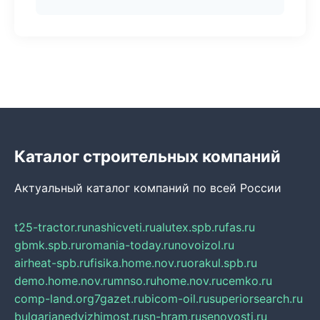
Каталог строительных компаний
Актуальный каталог компаний по всей России
t25-tractor.ru
nashicveti.ru
alutex.spb.ru
fas.ru
gbmk.spb.ru
romania-today.ru
novoizol.ru
airheat-spb.ru
fisika.home.nov.ru
orakul.spb.ru
demo.home.nov.ru
mnso.ru
home.nov.ru
cemko.ru
comp-land.org
7gazet.ru
bicom-oil.ru
superiorsearch.ru
bulgarianedvizhimost.ru
sn-hram.ru
senovosti.ru