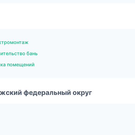
ектромонтаж
ительство бань
лка помещений
лжский федеральный округ