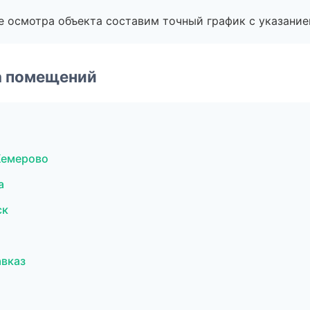
е осмотра объекта составим точный график с указание
а помещений
Кемерово
а
ск
авказ