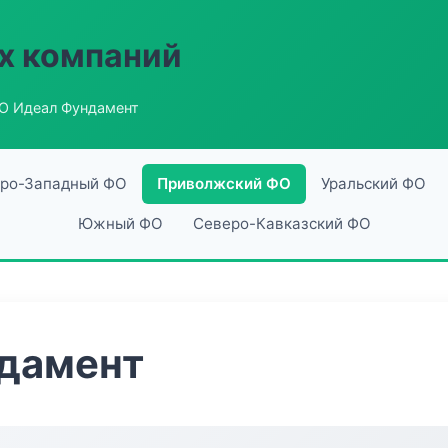
х компаний
О Идеал Фундамент
ро-Западный ФО
Приволжский ФО
Уральский ФО
Южный ФО
Северо-Кавказский ФО
дамент