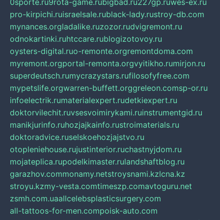
0sporte.ru
9rota-game.ru
bigbad.ru
227gp.ru
wes-ex.ru
pro-kirpichi.ru
israelsale.ru
black-lady.ru
stroy-db.com
mynances.org
ladalike.ru
zozor.ru
dvigremont.ru
odnokartinki.ru
htccare.ru
blogizotovoy.ru
oysters-digital.ru
o-remonte.org
remontdoma.com
myremont.org
portal-remonta.org
vyitikho.ru
mirjon.ru
superdeutsch.ru
mycrazystars.ru
filosofyfree.com
mypetslife.org
warren-buffett.org
greleon.com
sp-or.ru
infoelectrik.ru
materialexpert.ru
detkiexpert.ru
doktorvilechit.ru
vsesvoimirykami.ru
instrumentgid.ru
manikjurinfo.ru
hozjajkainfo.ru
stroimaterials.ru
doktoradvice.ru
selskoehozjajstvo.ru
otopleniehouse.ru
justinterior.ru
chastnyjdom.ru
mojateplica.ru
podelkimaster.ru
landshaftblog.ru
garazhov.com
monamy.net
stroysnami.kz
lcna.kz
stroyu.kz
my-vesta.com
timeszp.com
avtoguru.net
zsmh.com.ua
allcelebsplasticsurgery.com
all-tattoos-for-men.com
poisk-auto.com