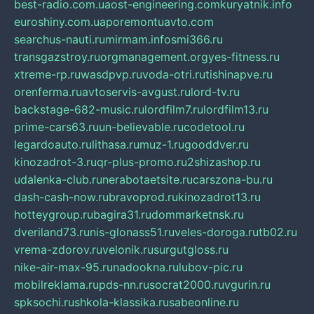
best-radio.com.ua
ost-engineering.com
kuryatnik.info
euroshiny.com.ua
poremontuavto.com
searchus-nauti.ru
mirmam.info
smi366.ru
transgazstroy.ru
orgmanagement.org
yes-fitness.ru
xtreme-rp.ru
wasdpvp.ru
voda-otri.ru
tishinapve.ru
orenferma.ru
avtoservis-avgust.ru
lord-tv.ru
backstage-682-music.ru
lordfilm7.ru
lordfilm13.ru
prime-cars63.ru
un-believable.ru
codetool.ru
legardoauto.ru
lithasa.ru
muz-1.ru
gooddver.ru
kinozadrot-3.ru
qr-plus-promo.ru
2shizashop.ru
udalenka-club.ru
nerabotaetsite.ru
carszona-bu.ru
dash-cash-now.ru
bravoprod.ru
kinozadrot13.ru
hotteygroup.ru
bagira31.ru
dommarketnsk.ru
dveriland73.ru
nis-glonass51.ru
veles-doroga.ru
tb02.ru
vrema-zdorov.ru
velonik.ru
surgutgloss.ru
nike-air-max-95.ru
nadookna.ru
lubov-pic.ru
mobilreklama.ru
pds-nn.ru
socrat2000.ru
vgurin.ru
spksochi.ru
shkola-klassika.ru
sabeonline.ru