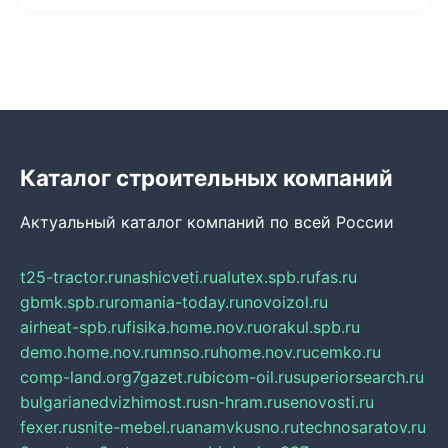
Каталог строительных компаний
Актуальный каталог компаний по всей России
t25-tractor.ru
nashicveti.ru
alutex.spb.ru
fas.ru
gbmk.spb.ru
romania-today.ru
novoizol.ru
airheat-spb.ru
fisika.home.nov.ru
orakul.spb.ru
demo.home.nov.ru
mnso.ru
home.nov.ru
cemko.ru
comp-land.org
7gazet.ru
bicom-oil.ru
superiorsearch.ru
bulgarianedvizhimost.ru
sn-hram.ru
senovosti.ru
fexer.ru
snite-mebel.ru
anamvkusno.ru
technosaratov.ru