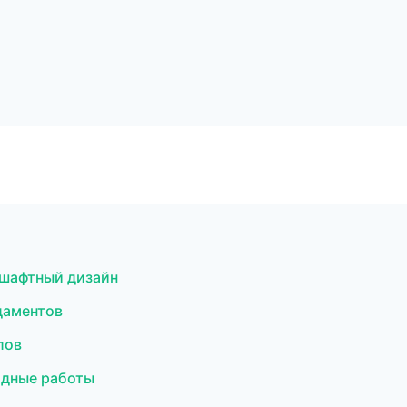
шафтный дизайн
даментов
лов
адные работы