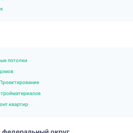
ск
ые потолки
домов
 Проектирование
стройматериалов
онт квартир
 федеральный округ