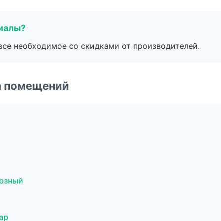
риалы?
все необходимое со скидками от производителей.
а помещений
озный
ар