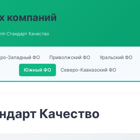
х компаний
пп Стандарт Качество
ро-Западный ФО
Приволжский ФО
Уральский ФО
Южный ФО
Северо-Кавказский ФО
ндарт Качество