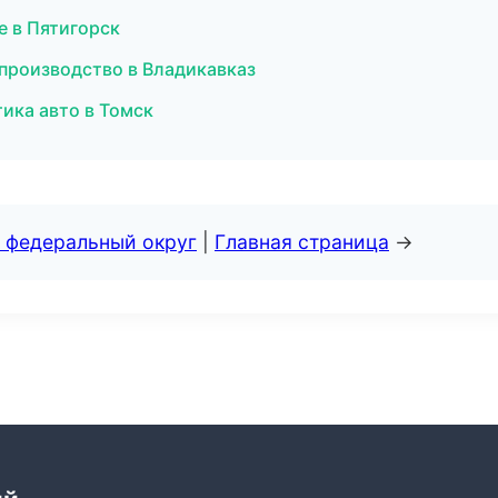
е в Пятигорск
производство в Владикавказ
тика авто в Томск
 федеральный округ
|
Главная страница
→