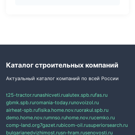
Каталог строительных компаний
Актуальный каталог компаний по всей России
t25-tractor.ru
nashicveti.ru
alutex.spb.ru
fas.ru
gbmk.spb.ru
romania-today.ru
novoizol.ru
airheat-spb.ru
fisika.home.nov.ru
orakul.spb.ru
demo.home.nov.ru
mnso.ru
home.nov.ru
cemko.ru
comp-land.org
7gazet.ru
bicom-oil.ru
superiorsearch.ru
bulgarianedvizhimost.ru
sn-hram.ru
senovosti.ru