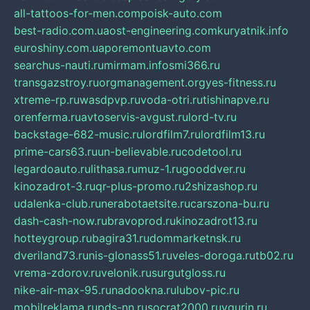
all-tattoos-for-men.com
poisk-auto.com
best-radio.com.ua
ost-engineering.com
kuryatnik.info
euroshiny.com.ua
poremontuavto.com
searchus-nauti.ru
mirmam.info
smi366.ru
transgazstroy.ru
orgmanagement.org
yes-fitness.ru
xtreme-rp.ru
wasdpvp.ru
voda-otri.ru
tishinapve.ru
orenferma.ru
avtoservis-avgust.ru
lord-tv.ru
backstage-682-music.ru
lordfilm7.ru
lordfilm13.ru
prime-cars63.ru
un-believable.ru
codetool.ru
legardoauto.ru
lithasa.ru
muz-1.ru
gooddver.ru
kinozadrot-3.ru
qr-plus-promo.ru
2shizashop.ru
udalenka-club.ru
nerabotaetsite.ru
carszona-bu.ru
dash-cash-now.ru
bravoprod.ru
kinozadrot13.ru
hotteygroup.ru
bagira31.ru
dommarketnsk.ru
dveriland73.ru
nis-glonass51.ru
veles-doroga.ru
tb02.ru
vrema-zdorov.ru
velonik.ru
surgutgloss.ru
nike-air-max-95.ru
nadookna.ru
lubov-pic.ru
mobilreklama.ru
pds-nn.ru
socrat2000.ru
vgurin.ru