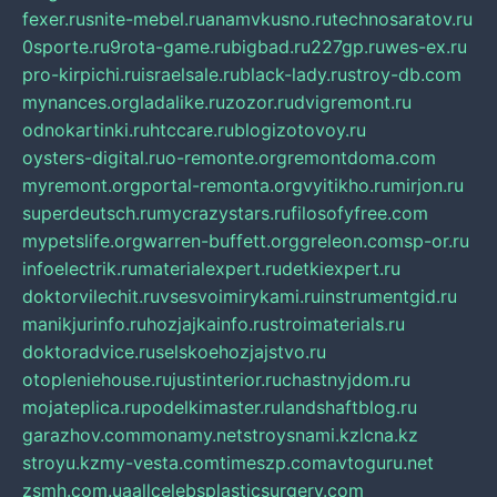
fexer.ru
snite-mebel.ru
anamvkusno.ru
technosaratov.ru
0sporte.ru
9rota-game.ru
bigbad.ru
227gp.ru
wes-ex.ru
pro-kirpichi.ru
israelsale.ru
black-lady.ru
stroy-db.com
mynances.org
ladalike.ru
zozor.ru
dvigremont.ru
odnokartinki.ru
htccare.ru
blogizotovoy.ru
oysters-digital.ru
o-remonte.org
remontdoma.com
myremont.org
portal-remonta.org
vyitikho.ru
mirjon.ru
superdeutsch.ru
mycrazystars.ru
filosofyfree.com
mypetslife.org
warren-buffett.org
greleon.com
sp-or.ru
infoelectrik.ru
materialexpert.ru
detkiexpert.ru
doktorvilechit.ru
vsesvoimirykami.ru
instrumentgid.ru
manikjurinfo.ru
hozjajkainfo.ru
stroimaterials.ru
doktoradvice.ru
selskoehozjajstvo.ru
otopleniehouse.ru
justinterior.ru
chastnyjdom.ru
mojateplica.ru
podelkimaster.ru
landshaftblog.ru
garazhov.com
monamy.net
stroysnami.kz
lcna.kz
stroyu.kz
my-vesta.com
timeszp.com
avtoguru.net
zsmh.com.ua
allcelebsplasticsurgery.com