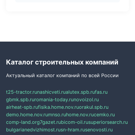
Каталог строительных компаний
Актуальный каталог компаний по всей России
t25-tractor.ru
nashicveti.ru
alutex.spb.ru
fas.ru
gbmk.spb.ru
romania-today.ru
novoizol.ru
airheat-spb.ru
fisika.home.nov.ru
orakul.spb.ru
demo.home.nov.ru
mnso.ru
home.nov.ru
cemko.ru
comp-land.org
7gazet.ru
bicom-oil.ru
superiorsearch.ru
bulgarianedvizhimost.ru
sn-hram.ru
senovosti.ru