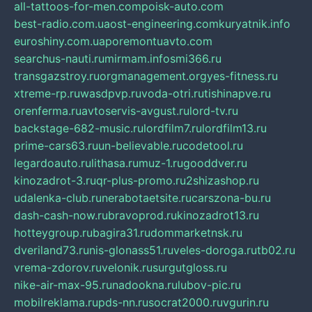
all-tattoos-for-men.com
poisk-auto.com
best-radio.com.ua
ost-engineering.com
kuryatnik.info
euroshiny.com.ua
poremontuavto.com
searchus-nauti.ru
mirmam.info
smi366.ru
transgazstroy.ru
orgmanagement.org
yes-fitness.ru
xtreme-rp.ru
wasdpvp.ru
voda-otri.ru
tishinapve.ru
orenferma.ru
avtoservis-avgust.ru
lord-tv.ru
backstage-682-music.ru
lordfilm7.ru
lordfilm13.ru
prime-cars63.ru
un-believable.ru
codetool.ru
legardoauto.ru
lithasa.ru
muz-1.ru
gooddver.ru
kinozadrot-3.ru
qr-plus-promo.ru
2shizashop.ru
udalenka-club.ru
nerabotaetsite.ru
carszona-bu.ru
dash-cash-now.ru
bravoprod.ru
kinozadrot13.ru
hotteygroup.ru
bagira31.ru
dommarketnsk.ru
dveriland73.ru
nis-glonass51.ru
veles-doroga.ru
tb02.ru
vrema-zdorov.ru
velonik.ru
surgutgloss.ru
nike-air-max-95.ru
nadookna.ru
lubov-pic.ru
mobilreklama.ru
pds-nn.ru
socrat2000.ru
vgurin.ru