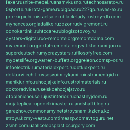
fexer.ru
snite-mebel.ru
anamvkusno.ru
technosaratov.ru
0sporte.ru
9rota-game.ru
bigbad.ru
227gp.ru
wes-ex.ru
pro-kirpichi.ru
israelsale.ru
black-lady.ru
stroy-db.com
mynances.org
ladalike.ru
zozor.ru
dvigremont.ru
odnokartinki.ru
htccare.ru
blogizotovoy.ru
oysters-digital.ru
o-remonte.org
remontdoma.com
myremont.org
portal-remonta.org
vyitikho.ru
mirjon.ru
superdeutsch.ru
mycrazystars.ru
filosofyfree.com
mypetslife.org
warren-buffett.org
greleon.com
sp-or.ru
infoelectrik.ru
materialexpert.ru
detkiexpert.ru
doktorvilechit.ru
vsesvoimirykami.ru
instrumentgid.ru
manikjurinfo.ru
hozjajkainfo.ru
stroimaterials.ru
doktoradvice.ru
selskoehozjajstvo.ru
otopleniehouse.ru
justinterior.ru
chastnyjdom.ru
mojateplica.ru
podelkimaster.ru
landshaftblog.ru
garazhov.com
monamy.net
stroysnami.kz
lcna.kz
stroyu.kz
my-vesta.com
timeszp.com
avtoguru.net
zsmh.com.ua
allcelebsplasticsurgery.com