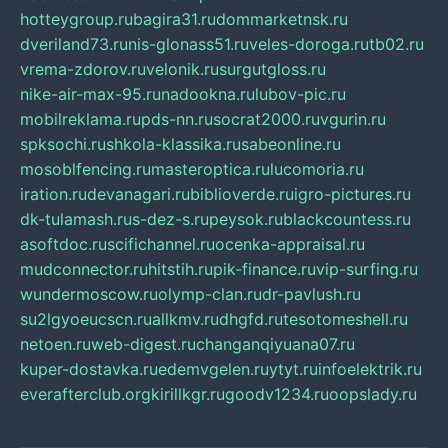
hotteygroup.ru
bagira31.ru
dommarketnsk.ru
dveriland73.ru
nis-glonass51.ru
veles-doroga.ru
tb02.ru
vrema-zdorov.ru
velonik.ru
surgutgloss.ru
nike-air-max-95.ru
nadookna.ru
lubov-pic.ru
mobilreklama.ru
pds-nn.ru
socrat2000.ru
vgurin.ru
spksochi.ru
shkola-klassika.ru
sabeonline.ru
mosoblfencing.ru
masteroptica.ru
lucomoria.ru
iration.ru
devanagari.ru
biblioverde.ru
igro-pictures.ru
dk-tulamash.ru
s-dez-s.ru
peysok.ru
blackcountess.ru
asoftdoc.ru
scifichannel.ru
ocenka-appraisal.ru
mudconnector.ru
hitstih.ru
pik-finance.ru
vip-surfing.ru
wundermoscow.ru
olymp-clan.ru
dr-pavlush.ru
su2lgyoeucscn.ru
allkmv.ru
dhgfd.ru
tesotomeshell.ru
netoen.ru
web-digest.ru
changanqiyuana07.ru
kuper-dostavka.ru
edemvgelen.ru
ytyt.ru
infoelektrik.ru
everafterclub.org
kirillkgr.ru
goodv1234.ru
oopslady.ru