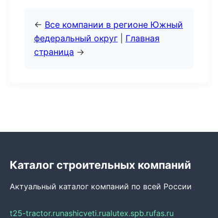
←
Все компании в регионе Южный
федеральный округ
|
Главная
страница
→
Каталог строительных компаний
Актуальный каталог компаний по всей России
t25-tractor.ru
nashicveti.ru
alutex.spb.ru
fas.ru