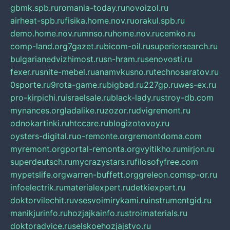
gbmk.spb.ru
romania-today.ru
novoizol.ru
airheat-spb.ru
fisika.home.nov.ru
orakul.spb.ru
demo.home.nov.ru
mnso.ru
home.nov.ru
cemko.ru
comp-land.org
7gazet.ru
bicom-oil.ru
superiorsearch.ru
bulgarianedvizhimost.ru
sn-hram.ru
senovosti.ru
fexer.ru
snite-mebel.ru
anamvkusno.ru
technosaratov.ru
0sporte.ru
9rota-game.ru
bigbad.ru
227gp.ru
wes-ex.ru
pro-kirpichi.ru
israelsale.ru
black-lady.ru
stroy-db.com
mynances.org
ladalike.ru
zozor.ru
dvigremont.ru
odnokartinki.ru
htccare.ru
blogizotovoy.ru
oysters-digital.ru
o-remonte.org
remontdoma.com
myremont.org
portal-remonta.org
vyitikho.ru
mirjon.ru
superdeutsch.ru
mycrazystars.ru
filosofyfree.com
mypetslife.org
warren-buffett.org
greleon.com
sp-or.ru
infoelectrik.ru
materialexpert.ru
detkiexpert.ru
doktorvilechit.ru
vsesvoimirykami.ru
instrumentgid.ru
manikjurinfo.ru
hozjajkainfo.ru
stroimaterials.ru
doktoradvice.ru
selskoehozjajstvo.ru