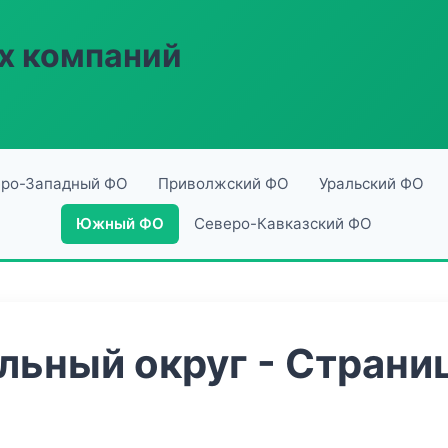
х компаний
ро-Западный ФО
Приволжский ФО
Уральский ФО
Южный ФО
Северо-Кавказский ФО
ьный округ - Страниц