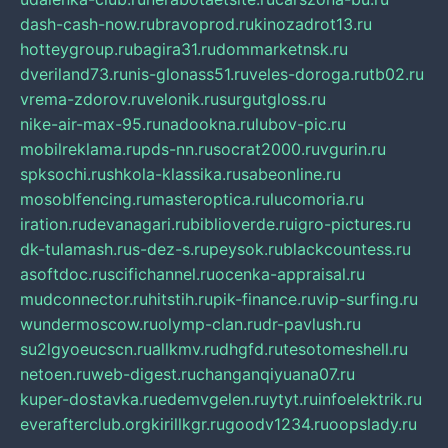
dash-cash-now.ru
bravoprod.ru
kinozadrot13.ru
hotteygroup.ru
bagira31.ru
dommarketnsk.ru
dveriland73.ru
nis-glonass51.ru
veles-doroga.ru
tb02.ru
vrema-zdorov.ru
velonik.ru
surgutgloss.ru
nike-air-max-95.ru
nadookna.ru
lubov-pic.ru
mobilreklama.ru
pds-nn.ru
socrat2000.ru
vgurin.ru
spksochi.ru
shkola-klassika.ru
sabeonline.ru
mosoblfencing.ru
masteroptica.ru
lucomoria.ru
iration.ru
devanagari.ru
biblioverde.ru
igro-pictures.ru
dk-tulamash.ru
s-dez-s.ru
peysok.ru
blackcountess.ru
asoftdoc.ru
scifichannel.ru
ocenka-appraisal.ru
mudconnector.ru
hitstih.ru
pik-finance.ru
vip-surfing.ru
wundermoscow.ru
olymp-clan.ru
dr-pavlush.ru
su2lgyoeucscn.ru
allkmv.ru
dhgfd.ru
tesotomeshell.ru
netoen.ru
web-digest.ru
changanqiyuana07.ru
kuper-dostavka.ru
edemvgelen.ru
ytyt.ru
infoelektrik.ru
everafterclub.org
kirillkgr.ru
goodv1234.ru
oopslady.ru