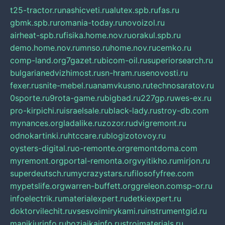
t25-tractor.ru
nashicveti.ru
alutex.spb.ru
fas.ru
gbmk.spb.ru
romania-today.ru
novoizol.ru
airheat-spb.ru
fisika.home.nov.ru
orakul.spb.ru
demo.home.nov.ru
mnso.ru
home.nov.ru
cemko.ru
comp-land.org
7gazet.ru
bicom-oil.ru
superiorsearch.ru
bulgarianedvizhimost.ru
sn-hram.ru
senovosti.ru
fexer.ru
snite-mebel.ru
anamvkusno.ru
technosaratov.ru
0sporte.ru
9rota-game.ru
bigbad.ru
227gp.ru
wes-ex.ru
pro-kirpichi.ru
israelsale.ru
black-lady.ru
stroy-db.com
mynances.org
ladalike.ru
zozor.ru
dvigremont.ru
odnokartinki.ru
htccare.ru
blogizotovoy.ru
oysters-digital.ru
o-remonte.org
remontdoma.com
myremont.org
portal-remonta.org
vyitikho.ru
mirjon.ru
superdeutsch.ru
mycrazystars.ru
filosofyfree.com
mypetslife.org
warren-buffett.org
greleon.com
sp-or.ru
infoelectrik.ru
materialexpert.ru
detkiexpert.ru
doktorvilechit.ru
vsesvoimirykami.ru
instrumentgid.ru
manikjurinfo.ru
hozjajkainfo.ru
stroimaterials.ru