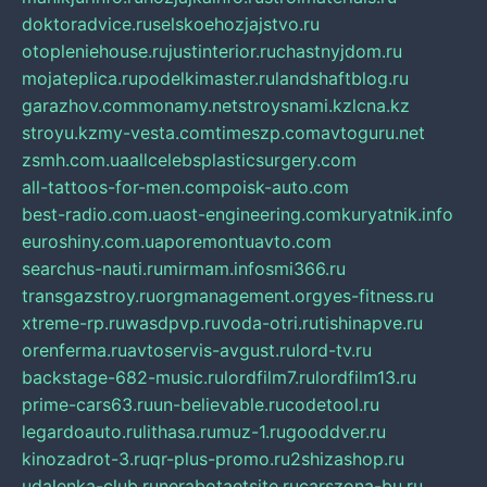
doktoradvice.ru
selskoehozjajstvo.ru
otopleniehouse.ru
justinterior.ru
chastnyjdom.ru
mojateplica.ru
podelkimaster.ru
landshaftblog.ru
garazhov.com
monamy.net
stroysnami.kz
lcna.kz
stroyu.kz
my-vesta.com
timeszp.com
avtoguru.net
zsmh.com.ua
allcelebsplasticsurgery.com
all-tattoos-for-men.com
poisk-auto.com
best-radio.com.ua
ost-engineering.com
kuryatnik.info
euroshiny.com.ua
poremontuavto.com
searchus-nauti.ru
mirmam.info
smi366.ru
transgazstroy.ru
orgmanagement.org
yes-fitness.ru
xtreme-rp.ru
wasdpvp.ru
voda-otri.ru
tishinapve.ru
orenferma.ru
avtoservis-avgust.ru
lord-tv.ru
backstage-682-music.ru
lordfilm7.ru
lordfilm13.ru
prime-cars63.ru
un-believable.ru
codetool.ru
legardoauto.ru
lithasa.ru
muz-1.ru
gooddver.ru
kinozadrot-3.ru
qr-plus-promo.ru
2shizashop.ru
udalenka-club.ru
nerabotaetsite.ru
carszona-bu.ru