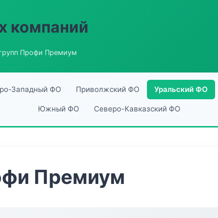
х компаний
групп Профи Премиум
ро-Западный ФО
Приволжский ФО
Уральский ФО
Южный ФО
Северо-Кавказский ФО
офи Премиум