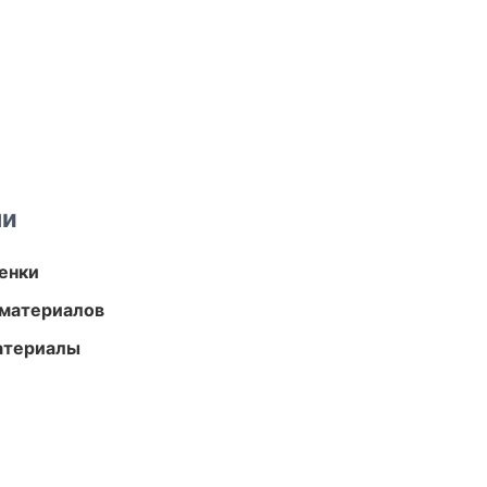
ми
енки
 материалов
атериалы