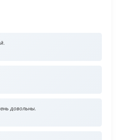
й.
чень довольны.