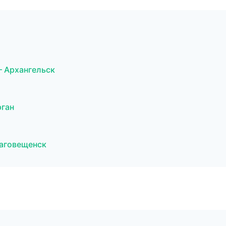
 Архангельск
рган
аговещенск