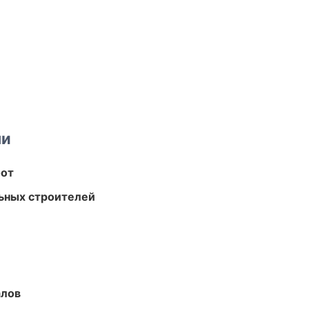
ми
бот
ьных строителей
алов