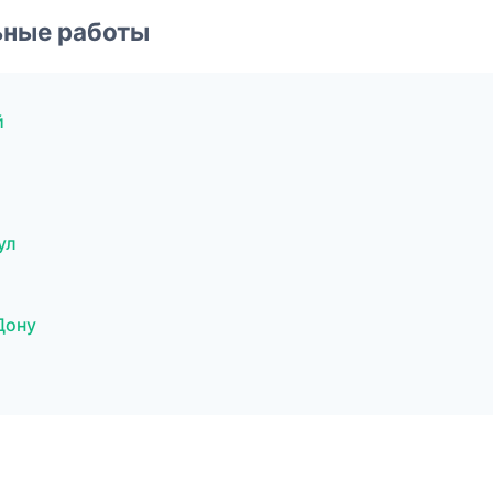
ьные работы
й
ул
Дону