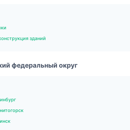
лки
конструкция зданий
ский федеральный округ
инбург
нитогорск
инск