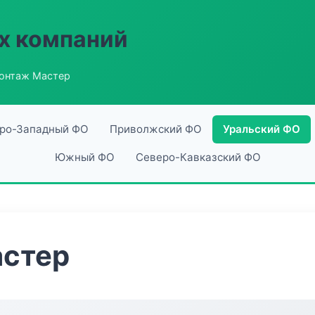
х компаний
онтаж Мастер
ро-Западный ФО
Приволжский ФО
Уральский ФО
Южный ФО
Северо-Кавказский ФО
стер