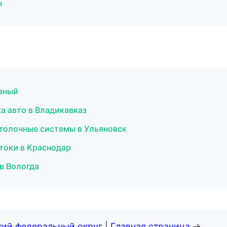
н
озный
а авто в Владикавказ
отолочные системы в Ульяновск
токи в Краснодар
в Вологда
кий федеральный округ
|
Главная страница
→