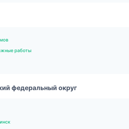
омов
ажные работы
ский федеральный округ
инск