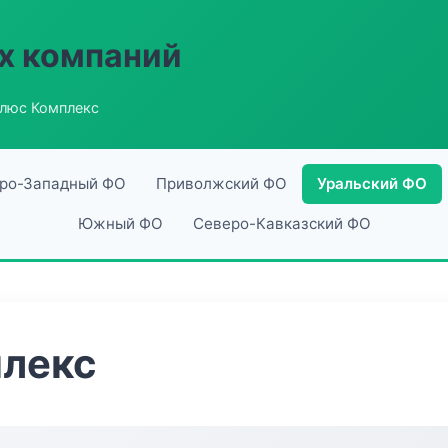
х компаний
люс Комплекс
ро-Западный ФО
Приволжский ФО
Уральский ФО
Южный ФО
Северо-Кавказский ФО
лекс