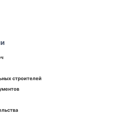
ми
юч
ьных строителей
ументов
ельства