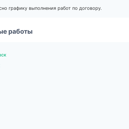
сно графику выполнения работ по договору.
ые работы
вск
к