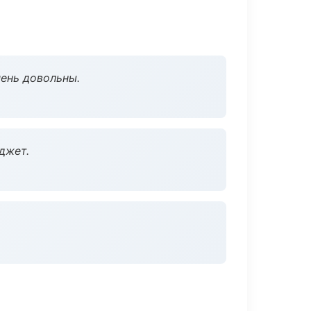
чень довольны.
джет.