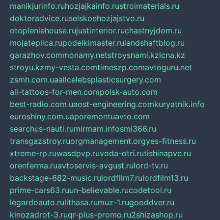
manikjurinfo.ru
hozjajkainfo.ru
stroimaterials.ru
doktoradvice.ru
selskoehozjajstvo.ru
otopleniehouse.ru
justinterior.ru
chastnyjdom.ru
mojateplica.ru
podelkimaster.ru
landshaftblog.ru
garazhov.com
monamy.net
stroysnami.kz
lcna.kz
stroyu.kz
my-vesta.com
timeszp.com
avtoguru.net
zsmh.com.ua
allcelebsplasticsurgery.com
all-tattoos-for-men.com
poisk-auto.com
best-radio.com.ua
ost-engineering.com
kuryatnik.info
euroshiny.com.ua
poremontuavto.com
searchus-nauti.ru
mirmam.info
smi366.ru
transgazstroy.ru
orgmanagement.org
yes-fitness.ru
xtreme-rp.ru
wasdpvp.ru
voda-otri.ru
tishinapve.ru
orenferma.ru
avtoservis-avgust.ru
lord-tv.ru
backstage-682-music.ru
lordfilm7.ru
lordfilm13.ru
prime-cars63.ru
un-believable.ru
codetool.ru
legardoauto.ru
lithasa.ru
muz-1.ru
gooddver.ru
kinozadrot-3.ru
qr-plus-promo.ru
2shizashop.ru