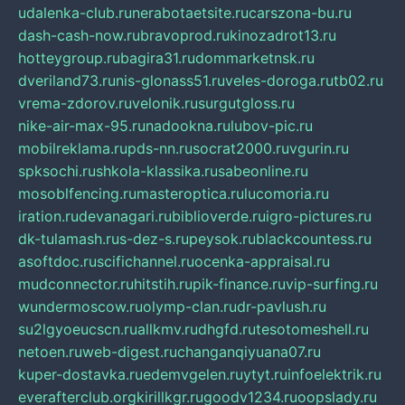
udalenka-club.ru
nerabotaetsite.ru
carszona-bu.ru
dash-cash-now.ru
bravoprod.ru
kinozadrot13.ru
hotteygroup.ru
bagira31.ru
dommarketnsk.ru
dveriland73.ru
nis-glonass51.ru
veles-doroga.ru
tb02.ru
vrema-zdorov.ru
velonik.ru
surgutgloss.ru
nike-air-max-95.ru
nadookna.ru
lubov-pic.ru
mobilreklama.ru
pds-nn.ru
socrat2000.ru
vgurin.ru
spksochi.ru
shkola-klassika.ru
sabeonline.ru
mosoblfencing.ru
masteroptica.ru
lucomoria.ru
iration.ru
devanagari.ru
biblioverde.ru
igro-pictures.ru
dk-tulamash.ru
s-dez-s.ru
peysok.ru
blackcountess.ru
asoftdoc.ru
scifichannel.ru
ocenka-appraisal.ru
mudconnector.ru
hitstih.ru
pik-finance.ru
vip-surfing.ru
wundermoscow.ru
olymp-clan.ru
dr-pavlush.ru
su2lgyoeucscn.ru
allkmv.ru
dhgfd.ru
tesotomeshell.ru
netoen.ru
web-digest.ru
changanqiyuana07.ru
kuper-dostavka.ru
edemvgelen.ru
ytyt.ru
infoelektrik.ru
everafterclub.org
kirillkgr.ru
goodv1234.ru
oopslady.ru