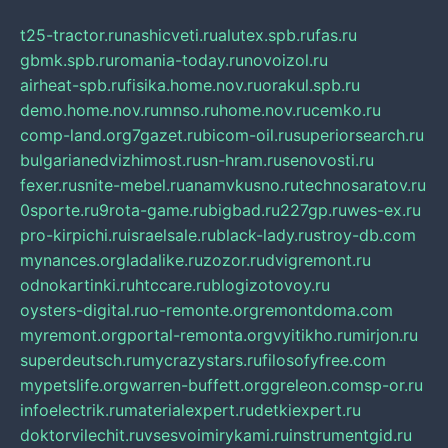
t25-tractor.ru
nashicveti.ru
alutex.spb.ru
fas.ru
gbmk.spb.ru
romania-today.ru
novoizol.ru
airheat-spb.ru
fisika.home.nov.ru
orakul.spb.ru
demo.home.nov.ru
mnso.ru
home.nov.ru
cemko.ru
comp-land.org
7gazet.ru
bicom-oil.ru
superiorsearch.ru
bulgarianedvizhimost.ru
sn-hram.ru
senovosti.ru
fexer.ru
snite-mebel.ru
anamvkusno.ru
technosaratov.ru
0sporte.ru
9rota-game.ru
bigbad.ru
227gp.ru
wes-ex.ru
pro-kirpichi.ru
israelsale.ru
black-lady.ru
stroy-db.com
mynances.org
ladalike.ru
zozor.ru
dvigremont.ru
odnokartinki.ru
htccare.ru
blogizotovoy.ru
oysters-digital.ru
o-remonte.org
remontdoma.com
myremont.org
portal-remonta.org
vyitikho.ru
mirjon.ru
superdeutsch.ru
mycrazystars.ru
filosofyfree.com
mypetslife.org
warren-buffett.org
greleon.com
sp-or.ru
infoelectrik.ru
materialexpert.ru
detkiexpert.ru
doktorvilechit.ru
vsesvoimirykami.ru
instrumentgid.ru