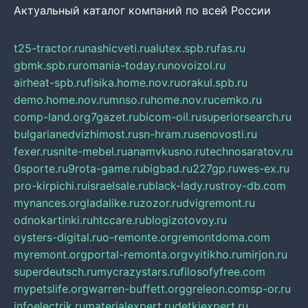
Актуальный каталог компаний по всей России
t25-tractor.ru
nashicveti.ru
alutex.spb.ru
fas.ru
gbmk.spb.ru
romania-today.ru
novoizol.ru
airheat-spb.ru
fisika.home.nov.ru
orakul.spb.ru
demo.home.nov.ru
mnso.ru
home.nov.ru
cemko.ru
comp-land.org
7gazet.ru
bicom-oil.ru
superiorsearch.ru
bulgarianedvizhimost.ru
sn-hram.ru
senovosti.ru
fexer.ru
snite-mebel.ru
anamvkusno.ru
technosaratov.ru
0sporte.ru
9rota-game.ru
bigbad.ru
227gp.ru
wes-ex.ru
pro-kirpichi.ru
israelsale.ru
black-lady.ru
stroy-db.com
mynances.org
ladalike.ru
zozor.ru
dvigremont.ru
odnokartinki.ru
htccare.ru
blogizotovoy.ru
oysters-digital.ru
o-remonte.org
remontdoma.com
myremont.org
portal-remonta.org
vyitikho.ru
mirjon.ru
superdeutsch.ru
mycrazystars.ru
filosofyfree.com
mypetslife.org
warren-buffett.org
greleon.com
sp-or.ru
infoelectrik.ru
materialexpert.ru
detkiexpert.ru