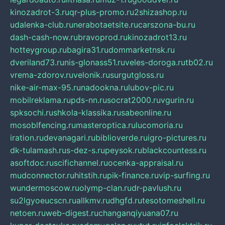
kinozadrot-3.ru
qr-plus-promo.ru
2shizashop.ru
udalenka-club.ru
nerabotaetsite.ru
carszona-bu.ru
dash-cash-now.ru
bravoprod.ru
kinozadrot13.ru
hotteygroup.ru
bagira31.ru
dommarketnsk.ru
dveriland73.ru
nis-glonass51.ru
veles-doroga.ru
tb02.ru
vrema-zdorov.ru
velonik.ru
surgutgloss.ru
nike-air-max-95.ru
nadookna.ru
lubov-pic.ru
mobilreklama.ru
pds-nn.ru
socrat2000.ru
vgurin.ru
spksochi.ru
shkola-klassika.ru
sabeonline.ru
mosoblfencing.ru
masteroptica.ru
lucomoria.ru
iration.ru
devanagari.ru
biblioverde.ru
igro-pictures.ru
dk-tulamash.ru
s-dez-s.ru
peysok.ru
blackcountess.ru
asoftdoc.ru
scifichannel.ru
ocenka-appraisal.ru
mudconnector.ru
hitstih.ru
pik-finance.ru
vip-surfing.ru
wundermoscow.ru
olymp-clan.ru
dr-pavlush.ru
su2lgyoeucscn.ru
allkmv.ru
dhgfd.ru
tesotomeshell.ru
netoen.ru
web-digest.ru
changanqiyuana07.ru