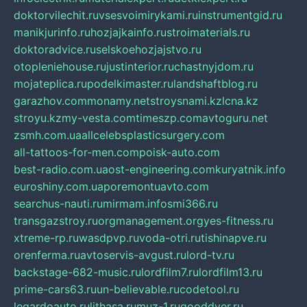
doktorvilechit.ru
vsesvoimirykami.ru
instrumentgid.ru
manikjurinfo.ru
hozjajkainfo.ru
stroimaterials.ru
doktoradvice.ru
selskoehozjajstvo.ru
otopleniehouse.ru
justinterior.ru
chastnyjdom.ru
mojateplica.ru
podelkimaster.ru
landshaftblog.ru
garazhov.com
monamy.net
stroysnami.kz
lcna.kz
stroyu.kz
my-vesta.com
timeszp.com
avtoguru.net
zsmh.com.ua
allcelebsplasticsurgery.com
all-tattoos-for-men.com
poisk-auto.com
best-radio.com.ua
ost-engineering.com
kuryatnik.info
euroshiny.com.ua
poremontuavto.com
searchus-nauti.ru
mirmam.info
smi366.ru
transgazstroy.ru
orgmanagement.org
yes-fitness.ru
xtreme-rp.ru
wasdpvp.ru
voda-otri.ru
tishinapve.ru
orenferma.ru
avtoservis-avgust.ru
lord-tv.ru
backstage-682-music.ru
lordfilm7.ru
lordfilm13.ru
prime-cars63.ru
un-believable.ru
codetool.ru
legardoauto.ru
lithasa.ru
muz-1.ru
gooddver.ru