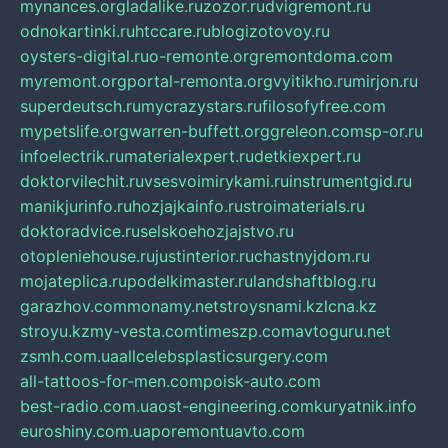
mynances.org
ladalike.ru
zozor.ru
dvigremont.ru
odnokartinki.ru
htccare.ru
blogizotovoy.ru
oysters-digital.ru
o-remonte.org
remontdoma.com
myremont.org
portal-remonta.org
vyitikho.ru
mirjon.ru
superdeutsch.ru
mycrazystars.ru
filosofyfree.com
mypetslife.org
warren-buffett.org
greleon.com
sp-or.ru
infoelectrik.ru
materialexpert.ru
detkiexpert.ru
doktorvilechit.ru
vsesvoimirykami.ru
instrumentgid.ru
manikjurinfo.ru
hozjajkainfo.ru
stroimaterials.ru
doktoradvice.ru
selskoehozjajstvo.ru
otopleniehouse.ru
justinterior.ru
chastnyjdom.ru
mojateplica.ru
podelkimaster.ru
landshaftblog.ru
garazhov.com
monamy.net
stroysnami.kz
lcna.kz
stroyu.kz
my-vesta.com
timeszp.com
avtoguru.net
zsmh.com.ua
allcelebsplasticsurgery.com
all-tattoos-for-men.com
poisk-auto.com
best-radio.com.ua
ost-engineering.com
kuryatnik.info
euroshiny.com.ua
poremontuavto.com