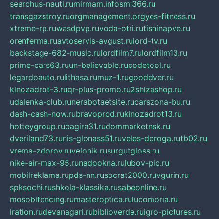
searchus-nauti.ru
mirmam.info
smi366.ru
transgazstroy.ru
orgmanagement.org
yes-fitness.ru
xtreme-rp.ru
wasdpvp.ru
voda-otri.ru
tishinapve.ru
orenferma.ru
avtoservis-avgust.ru
lord-tv.ru
backstage-682-music.ru
lordfilm7.ru
lordfilm13.ru
prime-cars63.ru
un-believable.ru
codetool.ru
legardoauto.ru
lithasa.ru
muz-1.ru
gooddver.ru
kinozadrot-3.ru
qr-plus-promo.ru
2shizashop.ru
udalenka-club.ru
nerabotaetsite.ru
carszona-bu.ru
dash-cash-now.ru
bravoprod.ru
kinozadrot13.ru
hotteygroup.ru
bagira31.ru
dommarketnsk.ru
dveriland73.ru
nis-glonass51.ru
veles-doroga.ru
tb02.ru
vrema-zdorov.ru
velonik.ru
surgutgloss.ru
nike-air-max-95.ru
nadookna.ru
lubov-pic.ru
mobilreklama.ru
pds-nn.ru
socrat2000.ru
vgurin.ru
spksochi.ru
shkola-klassika.ru
sabeonline.ru
mosoblfencing.ru
masteroptica.ru
lucomoria.ru
iration.ru
devanagari.ru
biblioverde.ru
igro-pictures.ru