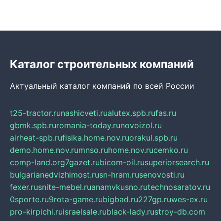
Каталог строительных компаний
Актуальный каталог компаний по всей России
t25-tractor.ru
nashicveti.ru
alutex.spb.ru
fas.ru
gbmk.spb.ru
romania-today.ru
novoizol.ru
airheat-spb.ru
fisika.home.nov.ru
orakul.spb.ru
demo.home.nov.ru
mnso.ru
home.nov.ru
cemko.ru
comp-land.org
7gazet.ru
bicom-oil.ru
superiorsearch.ru
bulgarianedvizhimost.ru
sn-hram.ru
senovosti.ru
fexer.ru
snite-mebel.ru
anamvkusno.ru
technosaratov.ru
0sporte.ru
9rota-game.ru
bigbad.ru
227gp.ru
wes-ex.ru
pro-kirpichi.ru
israelsale.ru
black-lady.ru
stroy-db.com