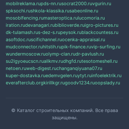
mobilreklama.ru
pds-nn.ru
socrat2000.ru
vgurin.ru
spksochi.ru
shkola-klassika.ru
sabeonline.ru
mosoblfencing.ru
masteroptica.ru
lucomoria.ru
iration.ru
devanagari.ru
biblioverde.ru
igro-pictures.ru
dk-tulamash.ru
s-dez-s.ru
peysok.ru
blackcountess.ru
asoftdoc.ru
scifichannel.ru
ocenka-appraisal.ru
mudconnector.ru
hitstih.ru
pik-finance.ru
vip-surfing.ru
wundermoscow.ru
olymp-clan.ru
dr-pavlush.ru
su2lgyoeucscn.ru
allkmv.ru
dhgfd.ru
tesotomeshell.ru
netoen.ru
web-digest.ru
changanqiyuana07.ru
kuper-dostavka.ru
edemvgelen.ru
ytyt.ru
infoelektrik.ru
everafterclub.org
kirillkgr.ru
goodv1234.ru
oopslady.ru
© Каталог строительных компаний. Все права
защищены.