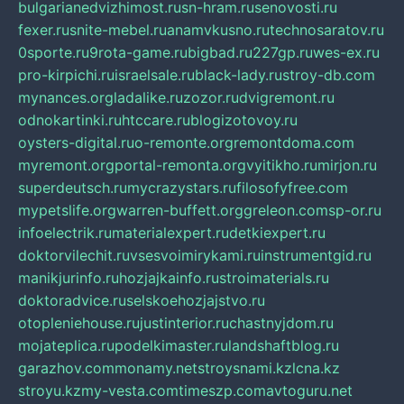
bulgarianedvizhimost.ru
sn-hram.ru
senovosti.ru
fexer.ru
snite-mebel.ru
anamvkusno.ru
technosaratov.ru
0sporte.ru
9rota-game.ru
bigbad.ru
227gp.ru
wes-ex.ru
pro-kirpichi.ru
israelsale.ru
black-lady.ru
stroy-db.com
mynances.org
ladalike.ru
zozor.ru
dvigremont.ru
odnokartinki.ru
htccare.ru
blogizotovoy.ru
oysters-digital.ru
o-remonte.org
remontdoma.com
myremont.org
portal-remonta.org
vyitikho.ru
mirjon.ru
superdeutsch.ru
mycrazystars.ru
filosofyfree.com
mypetslife.org
warren-buffett.org
greleon.com
sp-or.ru
infoelectrik.ru
materialexpert.ru
detkiexpert.ru
doktorvilechit.ru
vsesvoimirykami.ru
instrumentgid.ru
manikjurinfo.ru
hozjajkainfo.ru
stroimaterials.ru
doktoradvice.ru
selskoehozjajstvo.ru
otopleniehouse.ru
justinterior.ru
chastnyjdom.ru
mojateplica.ru
podelkimaster.ru
landshaftblog.ru
garazhov.com
monamy.net
stroysnami.kz
lcna.kz
stroyu.kz
my-vesta.com
timeszp.com
avtoguru.net