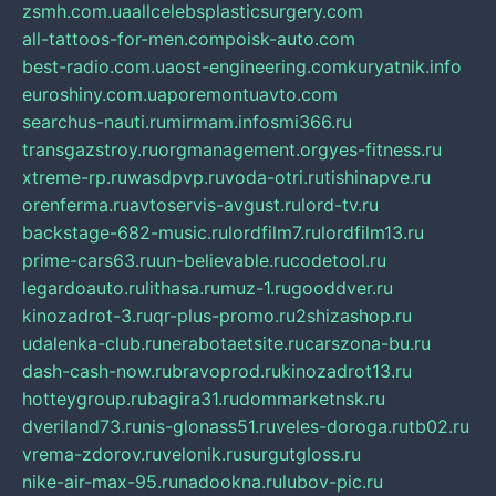
zsmh.com.ua
allcelebsplasticsurgery.com
all-tattoos-for-men.com
poisk-auto.com
best-radio.com.ua
ost-engineering.com
kuryatnik.info
euroshiny.com.ua
poremontuavto.com
searchus-nauti.ru
mirmam.info
smi366.ru
transgazstroy.ru
orgmanagement.org
yes-fitness.ru
xtreme-rp.ru
wasdpvp.ru
voda-otri.ru
tishinapve.ru
orenferma.ru
avtoservis-avgust.ru
lord-tv.ru
backstage-682-music.ru
lordfilm7.ru
lordfilm13.ru
prime-cars63.ru
un-believable.ru
codetool.ru
legardoauto.ru
lithasa.ru
muz-1.ru
gooddver.ru
kinozadrot-3.ru
qr-plus-promo.ru
2shizashop.ru
udalenka-club.ru
nerabotaetsite.ru
carszona-bu.ru
dash-cash-now.ru
bravoprod.ru
kinozadrot13.ru
hotteygroup.ru
bagira31.ru
dommarketnsk.ru
dveriland73.ru
nis-glonass51.ru
veles-doroga.ru
tb02.ru
vrema-zdorov.ru
velonik.ru
surgutgloss.ru
nike-air-max-95.ru
nadookna.ru
lubov-pic.ru