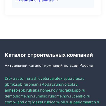
Каталог строительных компаний
Актуальный каталог компаний по всей России
t25-tractor.ru
nashicveti.ru
alutex.spb.ru
fas.ru
gbmk.spb.ru
romania-today.ru
novoizol.ru
airheat-spb.ru
fisika.home.nov.ru
orakul.spb.ru
demo.home.nov.ru
mnso.ru
home.nov.ru
cemko.ru
comp-land.org
7gazet.ru
bicom-oil.ru
superiorsearch.ru