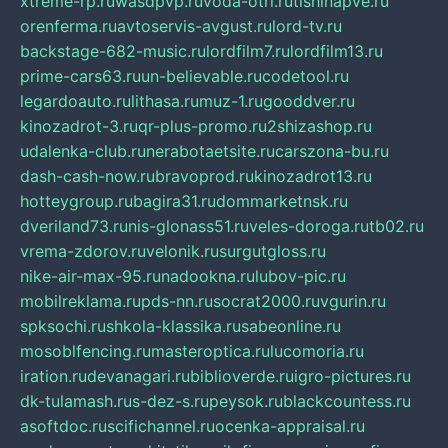
xtreme-rp.ru
wasdpvp.ru
voda-otri.ru
tishinapve.ru
orenferma.ru
avtoservis-avgust.ru
lord-tv.ru
backstage-682-music.ru
lordfilm7.ru
lordfilm13.ru
prime-cars63.ru
un-believable.ru
codetool.ru
legardoauto.ru
lithasa.ru
muz-1.ru
gooddver.ru
kinozadrot-3.ru
qr-plus-promo.ru
2shizashop.ru
udalenka-club.ru
nerabotaetsite.ru
carszona-bu.ru
dash-cash-now.ru
bravoprod.ru
kinozadrot13.ru
hotteygroup.ru
bagira31.ru
dommarketnsk.ru
dveriland73.ru
nis-glonass51.ru
veles-doroga.ru
tb02.ru
vrema-zdorov.ru
velonik.ru
surgutgloss.ru
nike-air-max-95.ru
nadookna.ru
lubov-pic.ru
mobilreklama.ru
pds-nn.ru
socrat2000.ru
vgurin.ru
spksochi.ru
shkola-klassika.ru
sabeonline.ru
mosoblfencing.ru
masteroptica.ru
lucomoria.ru
iration.ru
devanagari.ru
biblioverde.ru
igro-pictures.ru
dk-tulamash.ru
s-dez-s.ru
peysok.ru
blackcountess.ru
asoftdoc.ru
scifichannel.ru
ocenka-appraisal.ru