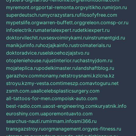
myremont.org
portal-remonta.org
vyitikho.ru
mirjon.ru
superdeutsch.ru
mycrazystars.ru
filosofyfree.com
mypetslife.org
warren-buffett.org
greleon.com
sp-or.ru
infoelectrik.ru
materialexpert.ru
detkiexpert.ru
doktorvilechit.ru
vsesvoimirykami.ru
instrumentgid.ru
manikjurinfo.ru
hozjajkainfo.ru
stroimaterials.ru
doktoradvice.ru
selskoehozjajstvo.ru
otopleniehouse.ru
justinterior.ru
chastnyjdom.ru
mojateplica.ru
podelkimaster.ru
landshaftblog.ru
garazhov.com
monamy.net
stroysnami.kz
lcna.kz
stroyu.kz
my-vesta.com
timeszp.com
avtoguru.net
zsmh.com.ua
allcelebsplasticsurgery.com
all-tattoos-for-men.com
poisk-auto.com
best-radio.com.ua
ost-engineering.com
kuryatnik.info
euroshiny.com.ua
poremontuavto.com
searchus-nauti.ru
mirmam.info
smi366.ru
transgazstroy.ru
orgmanagement.org
yes-fitness.ru