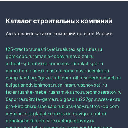
Каталог строительных компаний
Актуальный каталог компаний по всей России
t25-tractor.ru
nashicveti.ru
alutex.spb.ru
fas.ru
gbmk.spb.ru
romania-today.ru
novoizol.ru
airheat-spb.ru
fisika.home.nov.ru
orakul.spb.ru
demo.home.nov.ru
mnso.ru
home.nov.ru
cemko.ru
comp-land.org
7gazet.ru
bicom-oil.ru
superiorsearch.ru
bulgarianedvizhimost.ru
sn-hram.ru
senovosti.ru
fexer.ru
snite-mebel.ru
anamvkusno.ru
technosaratov.ru
0sporte.ru
9rota-game.ru
bigbad.ru
227gp.ru
wes-ex.ru
pro-kirpichi.ru
israelsale.ru
black-lady.ru
stroy-db.com
mynances.org
ladalike.ru
zozor.ru
dvigremont.ru
odnokartinki.ru
htccare.ru
blogizotovoy.ru
oysters-digital.ru
o-remonte.org
remontdoma.com