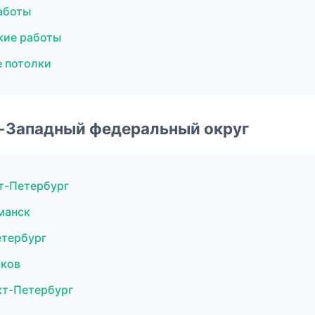
аботы
кие работы
 потолки
о-Западный федеральный округ
т-Петербург
манск
етербург
сков
кт-Петербург