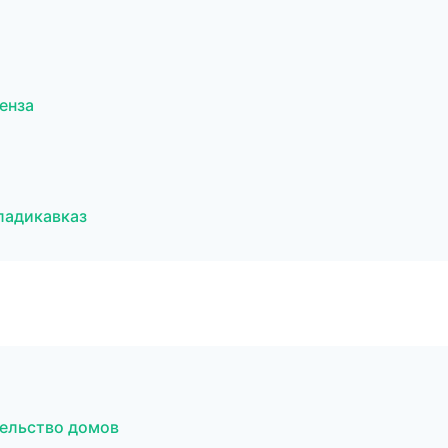
енза
ладикавказ
ельство домов