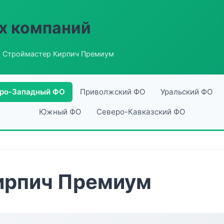
х компаний
 Строймастер Кирпич Премиум
ро-Западный ФО
Приволжский ФО
Уральский ФО
Южный ФО
Северо-Кавказский ФО
ирпич Премиум