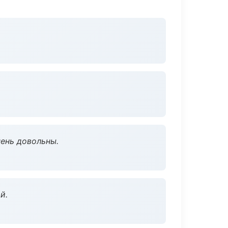
чень довольны.
й.