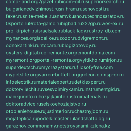
comp-land.org
7gazet.ru
bicom-oil.ru
superiorsearch.ru
bulgarianedvizhimost.ru
sn-hram.ru
senovosti.ru
fexer.ru
snite-mebel.ru
anamvkusno.ru
technosaratov.ru
0sporte.ru
9rota-game.ru
bigbad.ru
227gp.ru
wes-ex.ru
pro-kirpichi.ru
israelsale.ru
black-lady.ru
stroy-db.com
mynances.org
ladalike.ru
zozor.ru
dvigremont.ru
odnokartinki.ru
htccare.ru
blogizotovoy.ru
oysters-digital.ru
o-remonte.org
remontdoma.com
myremont.org
portal-remonta.org
vyitikho.ru
mirjon.ru
superdeutsch.ru
mycrazystars.ru
filosofyfree.com
mypetslife.org
warren-buffett.org
greleon.com
sp-or.ru
infoelectrik.ru
materialexpert.ru
detkiexpert.ru
doktorvilechit.ru
vsesvoimirykami.ru
instrumentgid.ru
manikjurinfo.ru
hozjajkainfo.ru
stroimaterials.ru
doktoradvice.ru
selskoehozjajstvo.ru
otopleniehouse.ru
justinterior.ru
chastnyjdom.ru
mojateplica.ru
podelkimaster.ru
landshaftblog.ru
garazhov.com
monamy.net
stroysnami.kz
lcna.kz