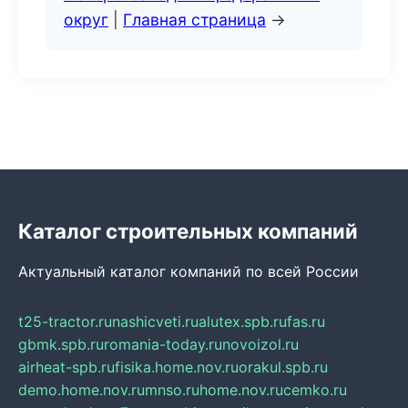
округ
|
Главная страница
→
Каталог строительных компаний
Актуальный каталог компаний по всей России
t25-tractor.ru
nashicveti.ru
alutex.spb.ru
fas.ru
gbmk.spb.ru
romania-today.ru
novoizol.ru
airheat-spb.ru
fisika.home.nov.ru
orakul.spb.ru
demo.home.nov.ru
mnso.ru
home.nov.ru
cemko.ru