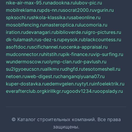
nike-air-max-95.ru
nadookna.ru
lubov-pic.ru
mobilreklama.ru
pds-nn.ru
socrat2000.ru
vgurin.ru
spksochi.ru
shkola-klassika.ru
sabeonline.ru
mosoblfencing.ru
masteroptica.ru
lucomoria.ru
iration.ru
devanagari.ru
biblioverde.ru
igro-pictures.ru
dk-tulamash.ru
s-dez-s.ru
peysok.ru
blackcountess.ru
asoftdoc.ru
scifichannel.ru
ocenka-appraisal.ru
mudconnector.ru
hitstih.ru
pik-finance.ru
vip-surfing.ru
wundermoscow.ru
olymp-clan.ru
dr-pavlush.ru
su2lgyoeucscn.ru
allkmv.ru
dhgfd.ru
tesotomeshell.ru
netoen.ru
web-digest.ru
changanqiyuana07.ru
kuper-dostavka.ru
edemvgelen.ru
ytyt.ru
infoelektrik.ru
everafterclub.org
kirillkgr.ru
goodv1234.ru
oopslady.ru
© Каталог строительных компаний. Все права
защищены.