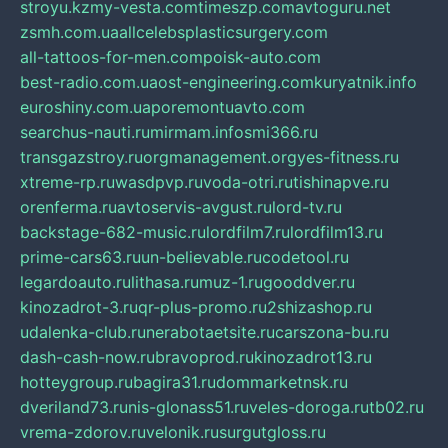
stroyu.kz
my-vesta.com
timeszp.com
avtoguru.net
zsmh.com.ua
allcelebsplasticsurgery.com
all-tattoos-for-men.com
poisk-auto.com
best-radio.com.ua
ost-engineering.com
kuryatnik.info
euroshiny.com.ua
poremontuavto.com
searchus-nauti.ru
mirmam.info
smi366.ru
transgazstroy.ru
orgmanagement.org
yes-fitness.ru
xtreme-rp.ru
wasdpvp.ru
voda-otri.ru
tishinapve.ru
orenferma.ru
avtoservis-avgust.ru
lord-tv.ru
backstage-682-music.ru
lordfilm7.ru
lordfilm13.ru
prime-cars63.ru
un-believable.ru
codetool.ru
legardoauto.ru
lithasa.ru
muz-1.ru
gooddver.ru
kinozadrot-3.ru
qr-plus-promo.ru
2shizashop.ru
udalenka-club.ru
nerabotaetsite.ru
carszona-bu.ru
dash-cash-now.ru
bravoprod.ru
kinozadrot13.ru
hotteygroup.ru
bagira31.ru
dommarketnsk.ru
dveriland73.ru
nis-glonass51.ru
veles-doroga.ru
tb02.ru
vrema-zdorov.ru
velonik.ru
surgutgloss.ru