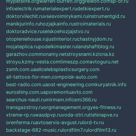
mypetslife.org
warren-buffett.org
greleon.com
sp-or.ru
infoelectrik.ru
materialexpert.ru
detkiexpert.ru
doktorvilechit.ru
vsesvoimirykami.ru
instrumentgid.ru
manikjurinfo.ru
hozjajkainfo.ru
stroimaterials.ru
doktoradvice.ru
selskoehozjajstvo.ru
otopleniehouse.ru
justinterior.ru
chastnyjdom.ru
mojateplica.ru
podelkimaster.ru
landshaftblog.ru
garazhov.com
monamy.net
stroysnami.kz
lcna.kz
stroyu.kz
my-vesta.com
timeszp.com
avtoguru.net
zsmh.com.ua
allcelebsplasticsurgery.com
all-tattoos-for-men.com
poisk-auto.com
best-radio.com.ua
ost-engineering.com
kuryatnik.info
euroshiny.com.ua
poremontuavto.com
searchus-nauti.ru
mirmam.info
smi366.ru
transgazstroy.ru
orgmanagement.org
yes-fitness.ru
xtreme-rp.ru
wasdpvp.ru
voda-otri.ru
tishinapve.ru
orenferma.ru
avtoservis-avgust.ru
lord-tv.ru
backstage-682-music.ru
lordfilm7.ru
lordfilm13.ru