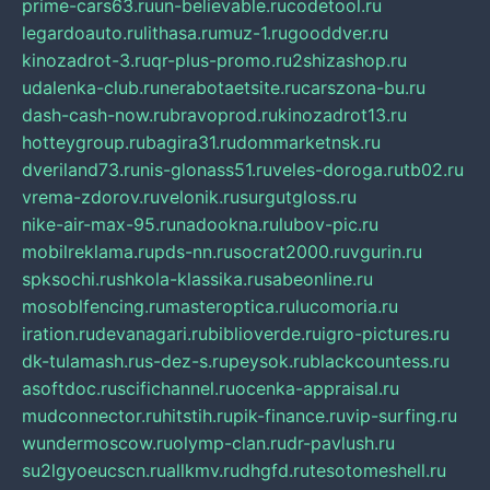
prime-cars63.ru
un-believable.ru
codetool.ru
legardoauto.ru
lithasa.ru
muz-1.ru
gooddver.ru
kinozadrot-3.ru
qr-plus-promo.ru
2shizashop.ru
udalenka-club.ru
nerabotaetsite.ru
carszona-bu.ru
dash-cash-now.ru
bravoprod.ru
kinozadrot13.ru
hotteygroup.ru
bagira31.ru
dommarketnsk.ru
dveriland73.ru
nis-glonass51.ru
veles-doroga.ru
tb02.ru
vrema-zdorov.ru
velonik.ru
surgutgloss.ru
nike-air-max-95.ru
nadookna.ru
lubov-pic.ru
mobilreklama.ru
pds-nn.ru
socrat2000.ru
vgurin.ru
spksochi.ru
shkola-klassika.ru
sabeonline.ru
mosoblfencing.ru
masteroptica.ru
lucomoria.ru
iration.ru
devanagari.ru
biblioverde.ru
igro-pictures.ru
dk-tulamash.ru
s-dez-s.ru
peysok.ru
blackcountess.ru
asoftdoc.ru
scifichannel.ru
ocenka-appraisal.ru
mudconnector.ru
hitstih.ru
pik-finance.ru
vip-surfing.ru
wundermoscow.ru
olymp-clan.ru
dr-pavlush.ru
su2lgyoeucscn.ru
allkmv.ru
dhgfd.ru
tesotomeshell.ru