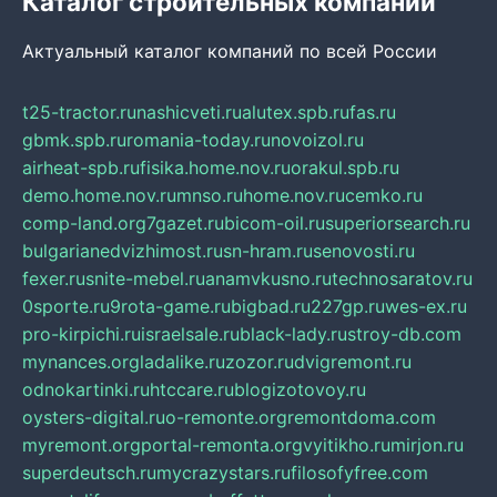
Каталог строительных компаний
Актуальный каталог компаний по всей России
t25-tractor.ru
nashicveti.ru
alutex.spb.ru
fas.ru
gbmk.spb.ru
romania-today.ru
novoizol.ru
airheat-spb.ru
fisika.home.nov.ru
orakul.spb.ru
demo.home.nov.ru
mnso.ru
home.nov.ru
cemko.ru
comp-land.org
7gazet.ru
bicom-oil.ru
superiorsearch.ru
bulgarianedvizhimost.ru
sn-hram.ru
senovosti.ru
fexer.ru
snite-mebel.ru
anamvkusno.ru
technosaratov.ru
0sporte.ru
9rota-game.ru
bigbad.ru
227gp.ru
wes-ex.ru
pro-kirpichi.ru
israelsale.ru
black-lady.ru
stroy-db.com
mynances.org
ladalike.ru
zozor.ru
dvigremont.ru
odnokartinki.ru
htccare.ru
blogizotovoy.ru
oysters-digital.ru
o-remonte.org
remontdoma.com
myremont.org
portal-remonta.org
vyitikho.ru
mirjon.ru
superdeutsch.ru
mycrazystars.ru
filosofyfree.com