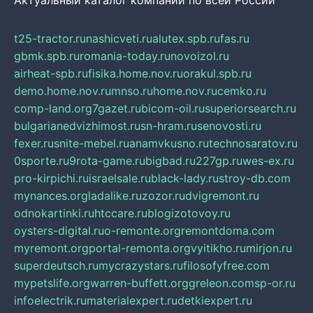
Актуальный каталог компаний по всей России
t25-tractor.ru
nashicveti.ru
alutex.spb.ru
fas.ru
gbmk.spb.ru
romania-today.ru
novoizol.ru
airheat-spb.ru
fisika.home.nov.ru
orakul.spb.ru
demo.home.nov.ru
mnso.ru
home.nov.ru
cemko.ru
comp-land.org
7gazet.ru
bicom-oil.ru
superiorsearch.ru
bulgarianedvizhimost.ru
sn-hram.ru
senovosti.ru
fexer.ru
snite-mebel.ru
anamvkusno.ru
technosaratov.ru
0sporte.ru
9rota-game.ru
bigbad.ru
227gp.ru
wes-ex.ru
pro-kirpichi.ru
israelsale.ru
black-lady.ru
stroy-db.com
mynances.org
ladalike.ru
zozor.ru
dvigremont.ru
odnokartinki.ru
htccare.ru
blogizotovoy.ru
oysters-digital.ru
o-remonte.org
remontdoma.com
myremont.org
portal-remonta.org
vyitikho.ru
mirjon.ru
superdeutsch.ru
mycrazystars.ru
filosofyfree.com
mypetslife.org
warren-buffett.org
greleon.com
sp-or.ru
infoelectrik.ru
materialexpert.ru
detkiexpert.ru