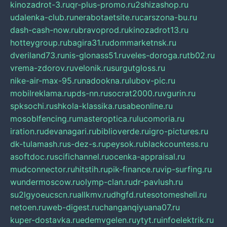
kinozadrot-3.ru
qr-plus-promo.ru
2shizashop.ru
udalenka-club.ru
nerabotaetsite.ru
carszona-bu.ru
dash-cash-now.ru
bravoprod.ru
kinozadrot13.ru
hotteygroup.ru
bagira31.ru
dommarketnsk.ru
dveriland73.ru
nis-glonass51.ru
veles-doroga.ru
tb02.ru
vrema-zdorov.ru
velonik.ru
surgutgloss.ru
nike-air-max-95.ru
nadookna.ru
lubov-pic.ru
mobilreklama.ru
pds-nn.ru
socrat2000.ru
vgurin.ru
spksochi.ru
shkola-klassika.ru
sabeonline.ru
mosoblfencing.ru
masteroptica.ru
lucomoria.ru
iration.ru
devanagari.ru
biblioverde.ru
igro-pictures.ru
dk-tulamash.ru
s-dez-s.ru
peysok.ru
blackcountess.ru
asoftdoc.ru
scifichannel.ru
ocenka-appraisal.ru
mudconnector.ru
hitstih.ru
pik-finance.ru
vip-surfing.ru
wundermoscow.ru
olymp-clan.ru
dr-pavlush.ru
su2lgyoeucscn.ru
allkmv.ru
dhgfd.ru
tesotomeshell.ru
netoen.ru
web-digest.ru
changanqiyuana07.ru
kuper-dostavka.ru
edemvgelen.ru
ytyt.ru
infoelektrik.ru