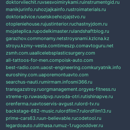
doktorvilechit.ru
vsesvoimirykami.ru
instrumentgid.ru
manikjurinfo.ru
hozjajkainfo.ru
stroimaterials.ru
doktoradvice.ru
selskoehozjajstvo.ru
otopleniehouse.ru
justinterior.ru
chastnyjdom.ru
mojateplica.ru
podelkimaster.ru
landshaftblog.ru
garazhov.com
monamy.net
stroysnami.kz
lcna.kz
stroyu.kz
my-vesta.com
timeszp.com
avtoguru.net
zsmh.com.ua
allcelebsplasticsurgery.com
all-tattoos-for-men.com
poisk-auto.com
best-radio.com.ua
ost-engineering.com
kuryatnik.info
euroshiny.com.ua
poremontuavto.com
searchus-nauti.ru
mirmam.info
smi366.ru
transgazstroy.ru
orgmanagement.org
yes-fitness.ru
xtreme-rp.ru
wasdpvp.ru
voda-otri.ru
tishinapve.ru
orenferma.ru
avtoservis-avgust.ru
lord-tv.ru
backstage-682-music.ru
lordfilm7.ru
lordfilm13.ru
prime-cars63.ru
un-believable.ru
codetool.ru
legardoauto.ru
lithasa.ru
muz-1.ru
gooddver.ru