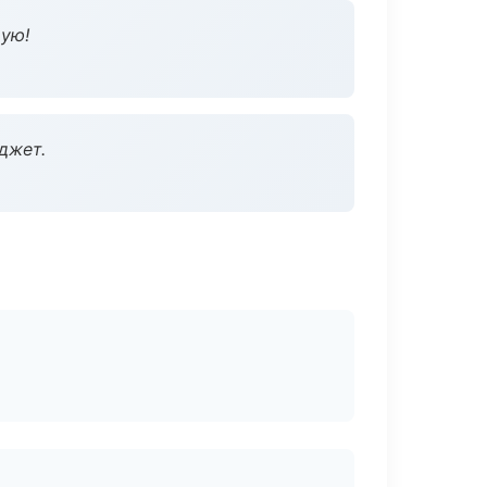
дую!
джет.