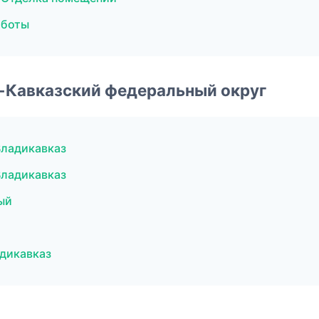
аботы
о-Кавказский федеральный округ
Владикавказ
Владикавказ
ый
дикавказ