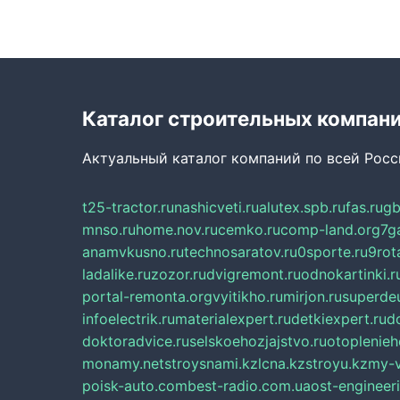
Каталог строительных компан
Актуальный каталог компаний по всей Рос
t25-tractor.ru
nashicveti.ru
alutex.spb.ru
fas.ru
gb
mnso.ru
home.nov.ru
cemko.ru
comp-land.org
7g
anamvkusno.ru
technosaratov.ru
0sporte.ru
9rot
ladalike.ru
zozor.ru
dvigremont.ru
odnokartinki.r
portal-remonta.org
vyitikho.ru
mirjon.ru
superdeu
infoelectrik.ru
materialexpert.ru
detkiexpert.ru
do
doktoradvice.ru
selskoehozjajstvo.ru
otoplenieh
monamy.net
stroysnami.kz
lcna.kz
stroyu.kz
my-v
poisk-auto.com
best-radio.com.ua
ost-engineer