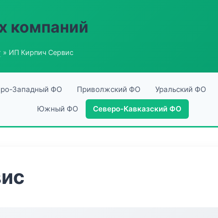
х компаний
г
» ИП Кирпич Сервис
ро-Западный ФО
Приволжский ФО
Уральский ФО
Южный ФО
Северо-Кавказский ФО
вис