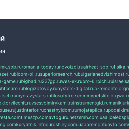
ий
сии
mk.spb.ru
romania-today.ru
novoizol.ru
airheat-spb.ru
fisika.
azet.ru
bicom-oil.ru
superiorsearch.ru
bulgarianedvizhimost.r
a-game.ru
bigbad.ru
227gp.ru
wes-ex.ru
pro-kirpichi.ru
israelsa
u
htccare.ru
blogizotovoy.ru
oysters-digital.ru
o-remonte.org
r
tsch.ru
mycrazystars.ru
filosofyfree.com
mypetslife.org
warr
ktorvilechit.ru
vsesvoimirykami.ru
instrumentgid.ru
manikjuri
ouse.ru
justinterior.ru
chastnyjdom.ru
mojateplica.ru
podelkima
esta.com
timeszp.com
avtoguru.net
zsmh.com.ua
allcelebsp
ing.com
kuryatnik.info
euroshiny.com.ua
poremontuavto.com