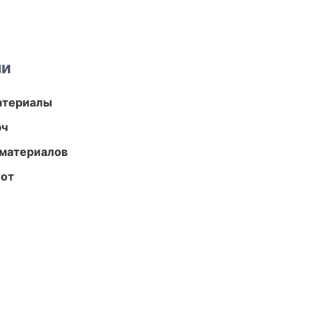
ми
атериалы
юч
 материалов
бот