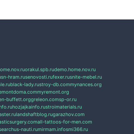
home.nov.ru
orakul.spb.ru
demo.home.nov.ru
u
sn-hram.ru
senovosti.ru
fexer.ru
snite-mebel.ru
le.ru
black-lady.ru
stroy-db.com
mynances.org
emontdoma.com
myremont.org
en-buffett.org
greleon.com
sp-or.ru
nfo.ru
hozjajkainfo.ru
stroimaterials.ru
ster.ru
landshaftblog.ru
garazhov.com
lasticsurgery.com
all-tattoos-for-men.com
searchus-nauti.ru
mirmam.info
smi366.ru