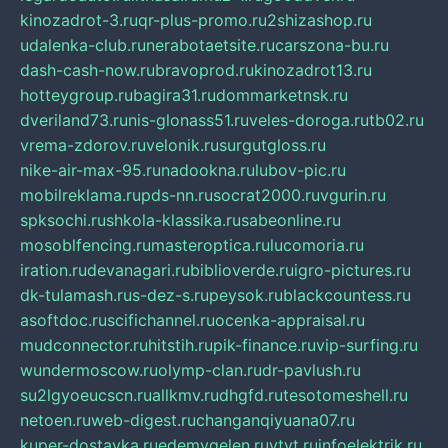
kinozadrot-3.ru
qr-plus-promo.ru
2shizashop.ru
udalenka-club.ru
nerabotaetsite.ru
carszona-bu.ru
dash-cash-now.ru
bravoprod.ru
kinozadrot13.ru
hotteygroup.ru
bagira31.ru
dommarketnsk.ru
dveriland73.ru
nis-glonass51.ru
veles-doroga.ru
tb02.ru
vrema-zdorov.ru
velonik.ru
surgutgloss.ru
nike-air-max-95.ru
nadookna.ru
lubov-pic.ru
mobilreklama.ru
pds-nn.ru
socrat2000.ru
vgurin.ru
spksochi.ru
shkola-klassika.ru
sabeonline.ru
mosoblfencing.ru
masteroptica.ru
lucomoria.ru
iration.ru
devanagari.ru
biblioverde.ru
igro-pictures.ru
dk-tulamash.ru
s-dez-s.ru
peysok.ru
blackcountess.ru
asoftdoc.ru
scifichannel.ru
ocenka-appraisal.ru
mudconnector.ru
hitstih.ru
pik-finance.ru
vip-surfing.ru
wundermoscow.ru
olymp-clan.ru
dr-pavlush.ru
su2lgyoeucscn.ru
allkmv.ru
dhgfd.ru
tesotomeshell.ru
netoen.ru
web-digest.ru
changanqiyuana07.ru
kuper-dostavka.ru
edemvgelen.ru
ytyt.ru
infoelektrik.ru