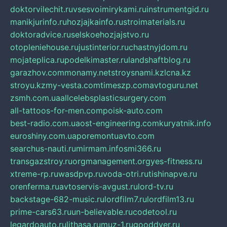
doktorvilechit.ru
vsesvoimirykami.ru
instrumentgid.ru
manikjurinfo.ru
hozjajkainfo.ru
stroimaterials.ru
doktoradvice.ru
selskoehozjajstvo.ru
otopleniehouse.ru
justinterior.ru
chastnyjdom.ru
mojateplica.ru
podelkimaster.ru
landshaftblog.ru
garazhov.com
monamy.net
stroysnami.kz
lcna.kz
stroyu.kz
my-vesta.com
timeszp.com
avtoguru.net
zsmh.com.ua
allcelebsplasticsurgery.com
all-tattoos-for-men.com
poisk-auto.com
best-radio.com.ua
ost-engineering.com
kuryatnik.info
euroshiny.com.ua
poremontuavto.com
searchus-nauti.ru
mirmam.info
smi366.ru
transgazstroy.ru
orgmanagement.org
yes-fitness.ru
xtreme-rp.ru
wasdpvp.ru
voda-otri.ru
tishinapve.ru
orenferma.ru
avtoservis-avgust.ru
lord-tv.ru
backstage-682-music.ru
lordfilm7.ru
lordfilm13.ru
prime-cars63.ru
un-believable.ru
codetool.ru
legardoauto.ru
lithasa.ru
muz-1.ru
gooddver.ru