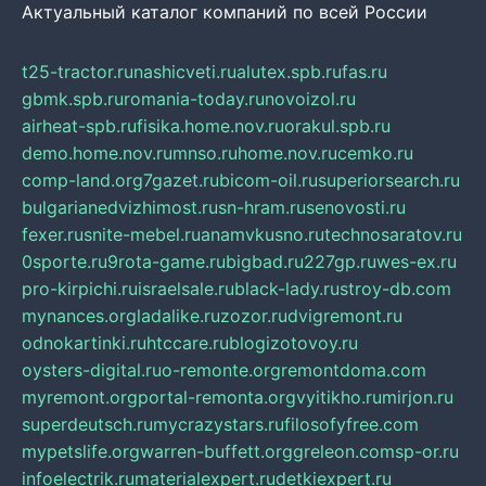
Актуальный каталог компаний по всей России
t25-tractor.ru
nashicveti.ru
alutex.spb.ru
fas.ru
gbmk.spb.ru
romania-today.ru
novoizol.ru
airheat-spb.ru
fisika.home.nov.ru
orakul.spb.ru
demo.home.nov.ru
mnso.ru
home.nov.ru
cemko.ru
comp-land.org
7gazet.ru
bicom-oil.ru
superiorsearch.ru
bulgarianedvizhimost.ru
sn-hram.ru
senovosti.ru
fexer.ru
snite-mebel.ru
anamvkusno.ru
technosaratov.ru
0sporte.ru
9rota-game.ru
bigbad.ru
227gp.ru
wes-ex.ru
pro-kirpichi.ru
israelsale.ru
black-lady.ru
stroy-db.com
mynances.org
ladalike.ru
zozor.ru
dvigremont.ru
odnokartinki.ru
htccare.ru
blogizotovoy.ru
oysters-digital.ru
o-remonte.org
remontdoma.com
myremont.org
portal-remonta.org
vyitikho.ru
mirjon.ru
superdeutsch.ru
mycrazystars.ru
filosofyfree.com
mypetslife.org
warren-buffett.org
greleon.com
sp-or.ru
infoelectrik.ru
materialexpert.ru
detkiexpert.ru