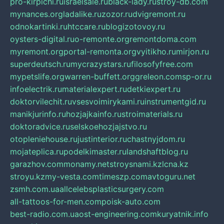
pro-kirpichi.ru
israelsale.ru
black-lady.ru
stroy-db.com
mynances.org
ladalike.ru
zozor.ru
dvigremont.ru
odnokartinki.ru
htccare.ru
blogizotovoy.ru
oysters-digital.ru
o-remonte.org
remontdoma.com
myremont.org
portal-remonta.org
vyitikho.ru
mirjon.ru
superdeutsch.ru
mycrazystars.ru
filosofyfree.com
mypetslife.org
warren-buffett.org
greleon.com
sp-or.ru
infoelectrik.ru
materialexpert.ru
detkiexpert.ru
doktorvilechit.ru
vsesvoimirykami.ru
instrumentgid.ru
manikjurinfo.ru
hozjajkainfo.ru
stroimaterials.ru
doktoradvice.ru
selskoehozjajstvo.ru
otopleniehouse.ru
justinterior.ru
chastnyjdom.ru
mojateplica.ru
podelkimaster.ru
landshaftblog.ru
garazhov.com
monamy.net
stroysnami.kz
lcna.kz
stroyu.kz
my-vesta.com
timeszp.com
avtoguru.net
zsmh.com.ua
allcelebsplasticsurgery.com
all-tattoos-for-men.com
poisk-auto.com
best-radio.com.ua
ost-engineering.com
kuryatnik.info