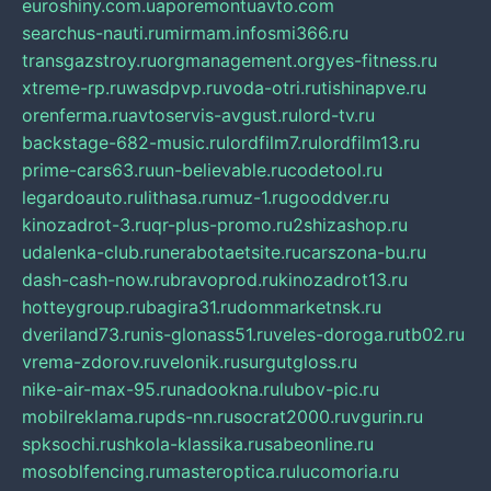
euroshiny.com.ua
poremontuavto.com
searchus-nauti.ru
mirmam.info
smi366.ru
transgazstroy.ru
orgmanagement.org
yes-fitness.ru
xtreme-rp.ru
wasdpvp.ru
voda-otri.ru
tishinapve.ru
orenferma.ru
avtoservis-avgust.ru
lord-tv.ru
backstage-682-music.ru
lordfilm7.ru
lordfilm13.ru
prime-cars63.ru
un-believable.ru
codetool.ru
legardoauto.ru
lithasa.ru
muz-1.ru
gooddver.ru
kinozadrot-3.ru
qr-plus-promo.ru
2shizashop.ru
udalenka-club.ru
nerabotaetsite.ru
carszona-bu.ru
dash-cash-now.ru
bravoprod.ru
kinozadrot13.ru
hotteygroup.ru
bagira31.ru
dommarketnsk.ru
dveriland73.ru
nis-glonass51.ru
veles-doroga.ru
tb02.ru
vrema-zdorov.ru
velonik.ru
surgutgloss.ru
nike-air-max-95.ru
nadookna.ru
lubov-pic.ru
mobilreklama.ru
pds-nn.ru
socrat2000.ru
vgurin.ru
spksochi.ru
shkola-klassika.ru
sabeonline.ru
mosoblfencing.ru
masteroptica.ru
lucomoria.ru