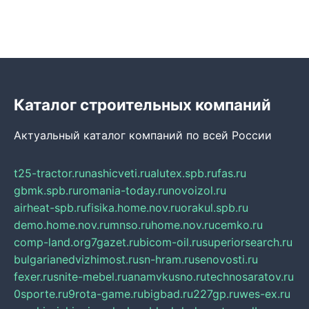
Каталог строительных компаний
Актуальный каталог компаний по всей России
t25-tractor.ru
nashicveti.ru
alutex.spb.ru
fas.ru
gbmk.spb.ru
romania-today.ru
novoizol.ru
airheat-spb.ru
fisika.home.nov.ru
orakul.spb.ru
demo.home.nov.ru
mnso.ru
home.nov.ru
cemko.ru
comp-land.org
7gazet.ru
bicom-oil.ru
superiorsearch.ru
bulgarianedvizhimost.ru
sn-hram.ru
senovosti.ru
fexer.ru
snite-mebel.ru
anamvkusno.ru
technosaratov.ru
0sporte.ru
9rota-game.ru
bigbad.ru
227gp.ru
wes-ex.ru