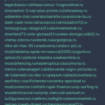
legardoauto.ru
lithasa.ru
muz-1.ru
gooddver.ru
kinozadrot-3.ru
qr-plus-promo.ru
2shizashop.ru
udalenka-club.ru
nerabotaetsite.ru
carszona-bu.ru
dash-cash-now.ru
bravoprod.ru
kinozadrot13.ru
hotteygroup.ru
bagira31.ru
dommarketnsk.ru
dveriland73.ru
nis-glonass51.ru
veles-doroga.ru
tb02.ru
vrema-zdorov.ru
velonik.ru
surgutgloss.ru
nike-air-max-95.ru
nadookna.ru
lubov-pic.ru
mobilreklama.ru
pds-nn.ru
socrat2000.ru
vgurin.ru
spksochi.ru
shkola-klassika.ru
sabeonline.ru
mosoblfencing.ru
masteroptica.ru
lucomoria.ru
iration.ru
devanagari.ru
biblioverde.ru
igro-pictures.ru
dk-tulamash.ru
s-dez-s.ru
peysok.ru
blackcountess.ru
asoftdoc.ru
scifichannel.ru
ocenka-appraisal.ru
mudconnector.ru
hitstih.ru
pik-finance.ru
vip-surfing.ru
wundermoscow.ru
olymp-clan.ru
dr-pavlush.ru
su2lgyoeucscn.ru
allkmv.ru
dhgfd.ru
tesotomeshell.ru
netoen.ru
web-digest.ru
changanqiyuana07.ru