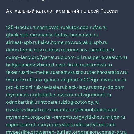
Актуальный каталог компаний по всей России
t25-tractor.ru
nashicveti.ru
alutex.spb.ru
fas.ru
gbmk.spb.ru
romania-today.ru
novoizol.ru
airheat-spb.ru
fisika.home.nov.ru
orakul.spb.ru
demo.home.nov.ru
mnso.ru
home.nov.ru
cemko.ru
comp-land.org
7gazet.ru
bicom-oil.ru
superiorsearch.ru
bulgarianedvizhimost.ru
sn-hram.ru
senovosti.ru
fexer.ru
snite-mebel.ru
anamvkusno.ru
technosaratov.ru
0sporte.ru
9rota-game.ru
bigbad.ru
227gp.ru
wes-ex.ru
pro-kirpichi.ru
israelsale.ru
black-lady.ru
stroy-db.com
mynances.org
ladalike.ru
zozor.ru
dvigremont.ru
odnokartinki.ru
htccare.ru
blogizotovoy.ru
oysters-digital.ru
o-remonte.org
remontdoma.com
myremont.org
portal-remonta.org
vyitikho.ru
mirjon.ru
superdeutsch.ru
mycrazystars.ru
filosofyfree.com
mypetslife.org
warren-buffett.org
greleon.com
sp-or.ru