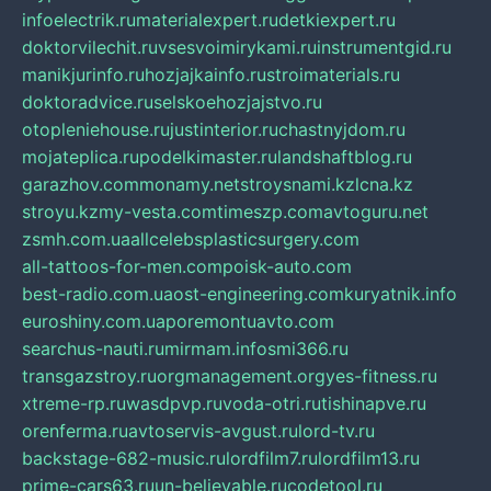
infoelectrik.ru
materialexpert.ru
detkiexpert.ru
doktorvilechit.ru
vsesvoimirykami.ru
instrumentgid.ru
manikjurinfo.ru
hozjajkainfo.ru
stroimaterials.ru
doktoradvice.ru
selskoehozjajstvo.ru
otopleniehouse.ru
justinterior.ru
chastnyjdom.ru
mojateplica.ru
podelkimaster.ru
landshaftblog.ru
garazhov.com
monamy.net
stroysnami.kz
lcna.kz
stroyu.kz
my-vesta.com
timeszp.com
avtoguru.net
zsmh.com.ua
allcelebsplasticsurgery.com
all-tattoos-for-men.com
poisk-auto.com
best-radio.com.ua
ost-engineering.com
kuryatnik.info
euroshiny.com.ua
poremontuavto.com
searchus-nauti.ru
mirmam.info
smi366.ru
transgazstroy.ru
orgmanagement.org
yes-fitness.ru
xtreme-rp.ru
wasdpvp.ru
voda-otri.ru
tishinapve.ru
orenferma.ru
avtoservis-avgust.ru
lord-tv.ru
backstage-682-music.ru
lordfilm7.ru
lordfilm13.ru
prime-cars63.ru
un-believable.ru
codetool.ru