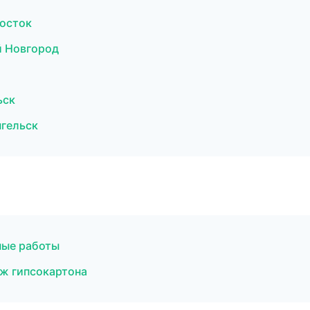
осток
й Новгород
ьск
нгельск
ные работы
ж гипсокартона