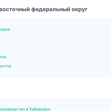
евосточный федеральный округ
ровск
ток
осток
производство в Хабаровск