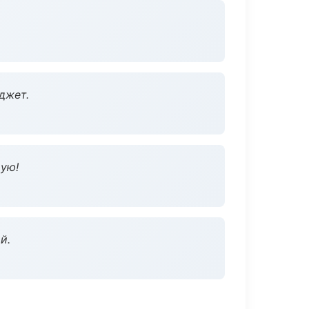
джет.
дую!
й.